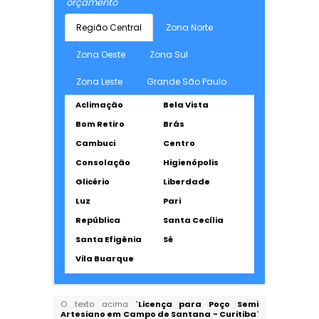
orçamento
Região Central
Zona Norte
Zona Oeste
Zona Sul
Zona Leste
Grande São Paulo
Aclimação
Bela Vista
Bom Retiro
Brás
Cambuci
Centro
Consolação
Higienópolis
Glicério
Liberdade
Luz
Pari
República
Santa Cecília
Santa Efigênia
Sé
Vila Buarque
O texto acima "
Licença para Poço Semi
Artesiano em Campo de Santana - Curitiba
"