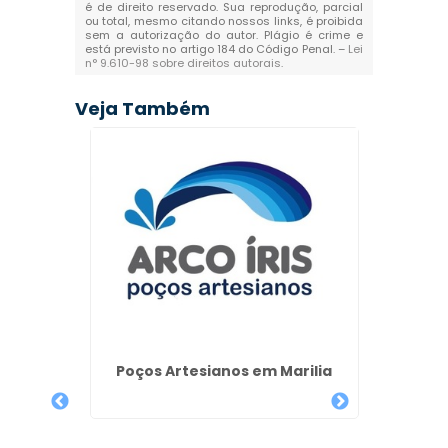
é de direito reservado. Sua reprodução, parcial
ou total, mesmo citando nossos links, é proibida
sem a autorização do autor. Plágio é crime e
está previsto no artigo 184 do Código Penal. –
Lei
n° 9.610-98 sobre direitos autorais
.
Veja Também
ação em
Poços Artesianos em Marilia
Ob
Perfur