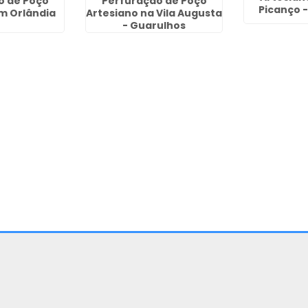
o de Poço
Perfuração de Poço
Picanço 
m Orlândia
Artesiano na Vila Augusta
- Guarulhos