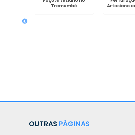
Poço Artesiano no
Perfuraçã
Tremembé
Artesiano e
de Poços
Ibirapuera
OUTRAS
PÁGINAS