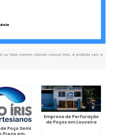
gênia
ial ou total, mesmo citando nossos links, é proibida sem a
Empresa de Perfuração
de Poços em Louveira
 de Poço Semi
Poços Ar
o Preço em
em Xaxi