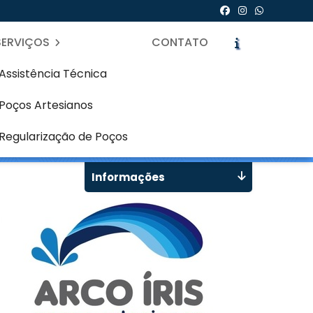
SERVIÇOS
CONTATO
Assistência Técnica
Poços Artesianos
mbuia - Curitiba
icite um Orçamento
Chame no WhatsApp
Regularização de Poços
Informações