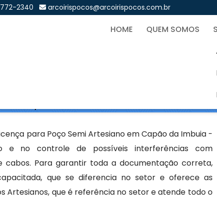
9772-2340
arcoirispocos@arcoirispocos.com.br
HOME
QUEM SOMOS
mi Artesiano em Capão da I
Sol
iano em Capão da Imbuia - Curitiba
Licença para Poço Semi Artesiano em Capão da Imbuia -
ão e no controle de possíveis interferências com
 e cabos. Para garantir toda a documentação correta,
acitada, que se diferencia no setor e oferece as
os Artesianos, que é referência no setor e atende todo o