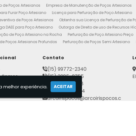
o de Poços Artesianos
Empresa de Manutenção de Poços Artesianos
ara Furar Poço Artesiano
Licença para Perfuração de Poço Artesiano
ventiva de Poços Artesianos
Obtenha sua Licença de Perfuração de P
ga DAEE para Poço Artesiano
Outorga de Direito de uso de Recursos Hí
ação de Poço Artesiano na Rocha
Perfuração de Poço Artesiano Preço
de Poços Artesianos Profundos
Perfuração de Poços Semi Artesiano
esiano 100 Metros
Poço Artesiano Custo por Metro
Poço Artesiano Li
utenção
Projeto de Perfuração de Poços Artesianos
Quanto Custa o M
ucional
Contato
L
to de Outorga de Direito de uso das Águas
Construção de Poço Artes
e
(15) 99772-2340
esiano
Licença de Poço Artesiano
Manutenção de Poço Artesiano
 Somos
(15) 3285-2755
E
reço
Poço Artesiano Autorização
Poço Tubular Profundo
Poços Art
ato
(15) 3282-2568
tenção de Poço Artesiano
Poços Artesianos
Empresa de Poços Art
a melhor experiência.
ACEITAR
mações
(15) 99802-7184
Artesianos Manutenção
Outorga Poços Artesianos
Poço Artesiano 
arcoirispocos@arcoirispocos.c
al
Conserto de Bombas de Poço Artesiano
Perfuração de Poços
Se
om.br