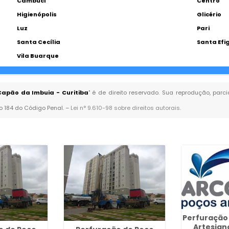
Cambuci
Centro
Higienópolis
Glicério
Luz
Pari
Santa Cecília
Santa Efi
Vila Buarque
Capão da Imbuia - Curitiba
" é de direito reservado. Sua reprodução, parc
go 184 do Código Penal. –
Lei n° 9.610-98 sobre direitos autorais
.
Perfuração
Artesian