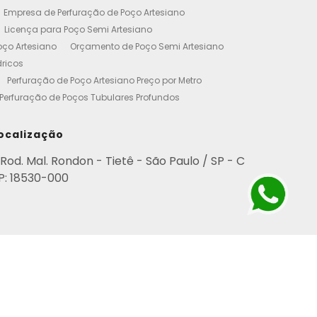
Empresa de Perfuração de Poço Artesiano
Licença para Poço Semi Artesiano
oço Artesiano
Orçamento de Poço Semi Artesiano
dricos
Perfuração de Poço Artesiano Preço por Metro
Perfuração de Poços Tubulares Profundos
cença Ambiental
Poço Artesiano Residencial Preço
etro de Perfuração de Poço Artesiano
ocalização
iano
Empresa de Perfuração de Poços
Rod. Mal. Rondon - Tietê - São Paulo / SP - C
Perfuração de Poço Artesiano
P: 18530-000
esianos Residencial
Poços Artesianos Valor
esianos
Poços Artesianos Perfuração
para Empresas
Poço Artesiano em Condomínio
rviço de Perfuração de Poços Artesianos