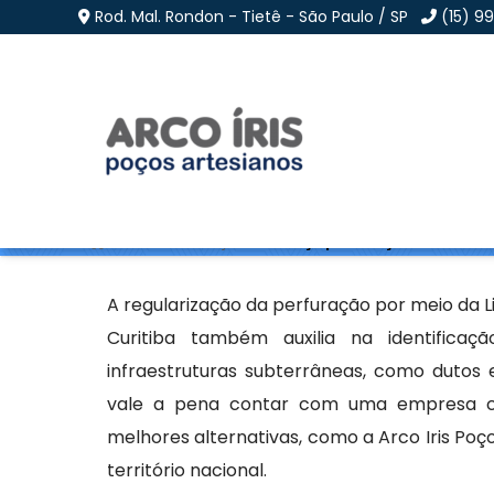
Rod. Mal. Rondon - Tietê - São Paulo / SP
(15) 9
Licença para Poço Se
Home
»
Informações
»
Licença para Poço Semi Artes
A regularização da perfuração por meio da 
Curitiba também auxilia na identificaç
infraestruturas subterrâneas, como dutos
vale a pena contar com uma empresa cap
melhores alternativas, como a Arco Iris Poç
território nacional.