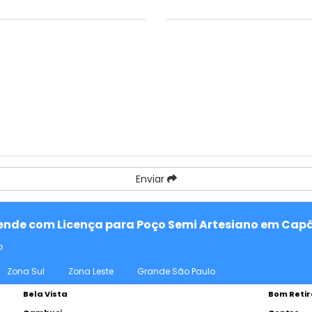
Enviar
atende com Licença para Poço Semi Artesiano em Capã
o
Zona Sul
Zona Leste
Grande São Paulo
Bela Vista
Bom Retir