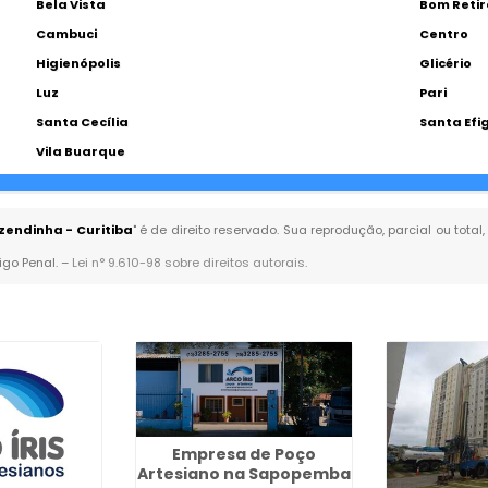
Bela Vista
Bom Retir
Cambuci
Centro
Higienópolis
Glicério
Luz
Pari
Santa Cecília
Santa Efi
Vila Buarque
zendinha - Curitiba
" é de direito reservado. Sua reprodução, parcial ou tot
igo Penal. –
Lei n° 9.610-98 sobre direitos autorais
.
Empresa de Poço
Artesiano na Sapopemba