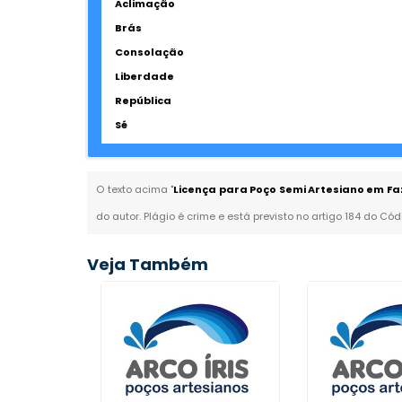
Aclimação
Brás
Consolação
Liberdade
República
Sé
O texto acima "
Licença para Poço Semi Artesiano em Fa
do autor. Plágio é crime e está previsto no artigo 184 do Cód
Veja Também
 de Poço