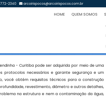
9772-2340
arcoirispocos@arcoirispocos.com.br
HOME
QUEM SOMOS
i Artesiano em Fazendinha
Sol
iano em Fazendinha - Curitiba
endinha - Curitiba pode ser adquirida por meio de uma
os protocolos necessários e garante segurança e um
o, você obtém requisitos técnicos para a construção
ofundidade, revestimento, diâmetro e outros detalhes,
problema na estrutura e nem a contaminação da água,