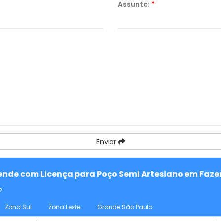
Assunto:
*
Enviar
atende com Licença para Poço Semi Artesiano em Faze
o
Zona Sul
Zona Leste
Grande São Paulo