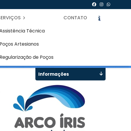
SERVIÇOS
CONTATO
Assistência Técnica
Poços Artesianos
 - Curitiba
icite um Orçamento
Chame no WhatsApp
Regularização de Poços
Informações