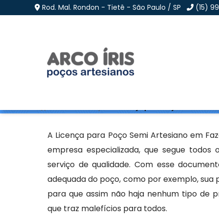
Rod. Mal. Rondon - Tietê - São Paulo / SP
(15) 9
Licença para Poço Sem
Home
»
Informações
»
Licença para Poço Semi Artes
A Licença para Poço Semi Artesiano em Faz
empresa especializada, que segue todos 
serviço de qualidade. Com esse document
adequada do poço, como por exemplo, sua pr
para que assim não haja nenhum tipo de 
que traz malefícios para todos.