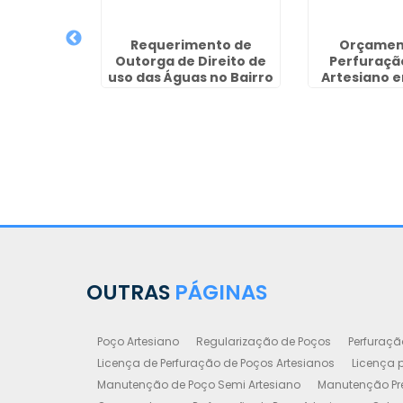
iano em
pe
Requerimento de
Orçamen
Outorga de Direito de
Perfuraçã
uso das Águas no Bairro
Artesiano 
do Limão
OUTRAS
PÁGINAS
Poço Artesiano
Regularização de Poços
Perfuraçã
Licença de Perfuração de Poços Artesianos
Licença p
Manutenção de Poço Semi Artesiano
Manutenção Pre