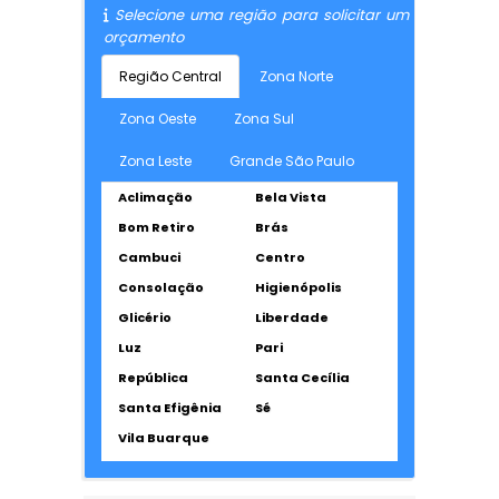
Selecione uma região para solicitar um
orçamento
Região Central
Zona Norte
Zona Oeste
Zona Sul
Zona Leste
Grande São Paulo
Aclimação
Bela Vista
Bom Retiro
Brás
Cambuci
Centro
Consolação
Higienópolis
Glicério
Liberdade
Luz
Pari
República
Santa Cecília
Santa Efigênia
Sé
Vila Buarque