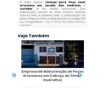
O texto acima "
Licença para Poço Semi
Artesiano em Jardim das Américas -
Curitiba
" é de direito reservado. Sua
reprodução, parcial ou total, mesmo citando
nossos links, é proibida sem a autorização do
autor. Plágio é crime e está previsto no artigo 184
do Código Penal. –
Lei n° 9.610-98 sobre direitos
autorais
.
Veja Também
ano em
Empresa de Manutenção de Poços
hos
Artesianos em Cabuçu de Cima -
Poço S
Guarulhos
em 