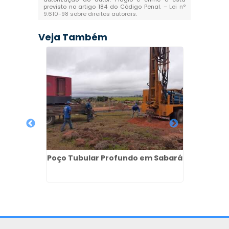
previsto no artigo 184 do Código Penal. –
Lei n°
9.610-98 sobre direitos autorais
.
Veja Também
Poço Tubular Profundo em Sabará
ção em
Licença