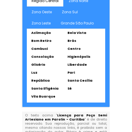
Região Central
Zona Norte
Zona Oeste
Zona Sul
Zona Leste
Grande São Paulo
Aclimação
Bela Vista
Bom Retiro
Brás
Cambuci
Centro
Consolação
Higienópolis
Glicério
Liberdade
Luz
Pari
República
Santa Cecília
Santa Efigênia
Sé
Vila Buarque
O texto acima "
Licença para Poço Semi
Artesiano em Parolin - Curitiba
" é de direito
reservado. Sua reprodução, parcial ou total,
mesmo citando nossos links, é proibida sem a
autorização do autor. Plágio é crime e está