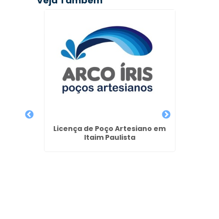
Veja Também
Semi
m
Licença de Poço Artesiano em
Itaim Paulista
Perfu