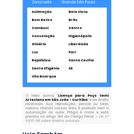
Zona Leste
Grande São Paulo
Aclimação
Bela Vista
Bom Retiro
Brás
Cambuci
Centro
Consolação
Higienópolis
Glicério
Liberdade
Luz
Pari
República
Santa Cecília
Santa Efigênia
Sé
Vila Buarque
O texto acima "
Licença para Poço Semi
Artesiano em São João - Curitiba
" é de direito
reservado. Sua reprodução, parcial ou total,
mesmo citando nossos links, é proibida sem a
autorização do autor. Plágio é crime e está
previsto no artigo 184 do Código Penal. –
Lei n°
9.610-98 sobre direitos autorais
.