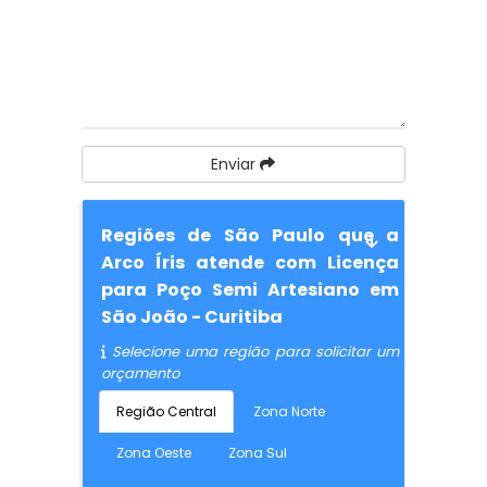
Enviar
Regiões de São Paulo que a
Arco Íris atende com Licença
para Poço Semi Artesiano em
São João - Curitiba
Selecione uma região para solicitar um
orçamento
Região Central
Zona Norte
Zona Oeste
Zona Sul