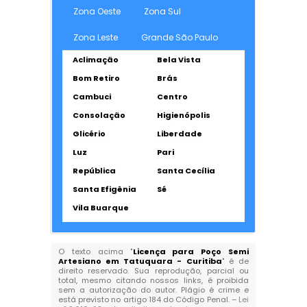
Zona Oeste
Zona Sul
Zona Leste
Grande São Paulo
Aclimação
Bela Vista
Bom Retiro
Brás
Cambuci
Centro
Consolação
Higienópolis
Glicério
Liberdade
Luz
Pari
República
Santa Cecília
Santa Efigênia
Sé
Vila Buarque
O texto acima "
Licença para Poço Semi
Artesiano em Tatuquara - Curitiba
" é de
direito reservado. Sua reprodução, parcial ou
total, mesmo citando nossos links, é proibida
sem a autorização do autor. Plágio é crime e
está previsto no artigo 184 do Código Penal. –
Lei