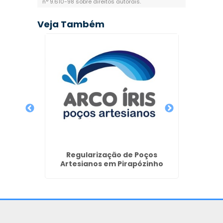
n° 9.610-98 sobre direitos autorais
.
Veja Também
ano em
Manut
Regularização de Poços
Artesianos em Pirapózinho