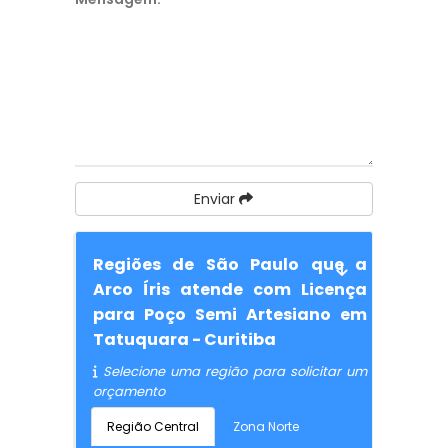
Enviar
Regiões de São Paulo que a
Arco Íris atende com Licença
para Poço Semi Artesiano em
Tatuquara - Curitiba
Selecione uma região para solicitar um
orçamento
Região Central
Zona Norte