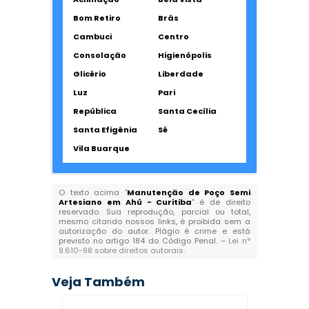
Bom Retiro
Brás
Cambuci
Centro
Consolação
Higienópolis
Glicério
Liberdade
Luz
Pari
República
Santa Cecília
Santa Efigênia
Sé
Vila Buarque
O texto acima "
Manutenção de Poço Semi
Artesiano em Ahú - Curitiba
" é de direito
reservado. Sua reprodução, parcial ou total,
mesmo citando nossos links, é proibida sem a
autorização do autor. Plágio é crime e está
previsto no artigo 184 do Código Penal. –
Lei n°
9.610-98 sobre direitos autorais
.
Veja Também