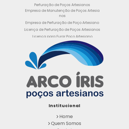
Perfuração de Poços Artesianos
Empresa de Manutenção de Poços Artesia
nos
Empresa de Perfuração de Poço Artesiano
Licença de Perfuração de Poços Artesianos
Licença para Furar Poço Artesiano
Licença para Perfuração de Poço Artesiano
Licença para Poço Semi Artesiano
Manutenção de Poço Semi Artesiano
Manutenção Preventiva de Poços Artesiano
s
Obtenha sua Licença de Perfuração de Poç
o Artesiano
Orçamento de Poço Semi Artesiano
Orçamento para Perfuração de Poço Artesi
ano
Outorga DAEE para Poço Artesiano
Institucional
Outorga de Direito de uso de Recursos Hídri
cos
Home
Outorga para Perfuração de Poços Artesia
Quem Somos
nos