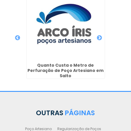
Poço T
 de
Quanto Custa o Metro de
iano em
Perfuração de Poço Artesiano em
os
Salto
OUTRAS
PÁGINAS
Poço Artesiano
Regularização de Poços