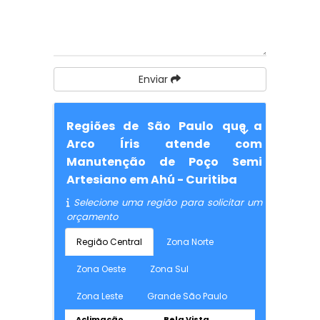
Enviar
Regiões de São Paulo que a
Arco Íris atende com
Manutenção de Poço Semi
Artesiano em Ahú - Curitiba
Selecione uma região para solicitar um
orçamento
Região Central
Zona Norte
Zona Oeste
Zona Sul
Zona Leste
Grande São Paulo
Aclimação
Bela Vista