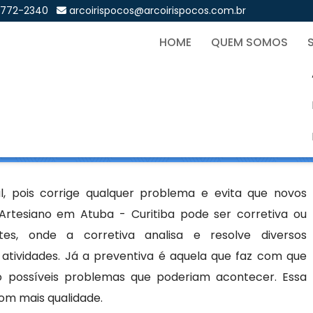
9772-2340
arcoirispocos@arcoirispocos.com.br
HOME
QUEM SOMOS
emi Artesiano em Atuba - 
Sol
siano em Atuba - Curitiba
l, pois corrige qualquer problema e evita que novos
tesiano em Atuba - Curitiba pode ser corretiva ou
es, onde a corretiva analisa e resolve diversos
tividades. Já a preventiva é aquela que faz com que
 possíveis problemas que poderiam acontecer. Essa
com mais qualidade.