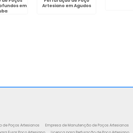
 de Poços
Perfuração de Poço
rofundos em
Artesiano em Agudos
tuba
o de Poços Artesianos
Empresa de Manutenção de Poços Artesianos
ara Furar Poço Artesiano
Licença para Perfuração de Poço Artesiano