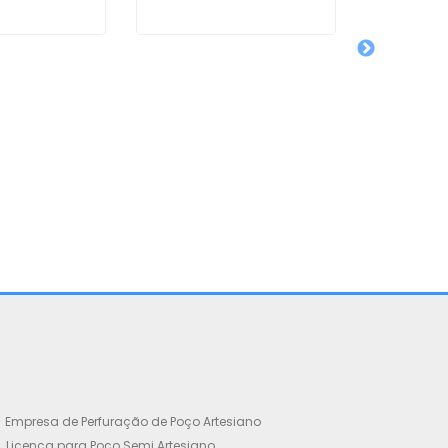
Orçament
Artesia
I
Empresa de Perfuração de Poço Artesiano
Licença para Poço Semi Artesiano