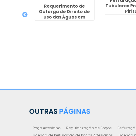
 Profundo
Perfuração
Grande
Tubulares P
Requerimento de
Piri
Outorga de Direito de
uso das Águas em
Capelinha - Guarulhos
OUTRAS
PÁGINAS
Poço Artesiano
Regularização de Poços
Perfuraçã
Licença de Perfuração de Poços Artesianos
Licença p