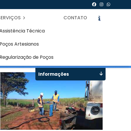
SERVIÇOS
CONTATO
Assistência Técnica
Poços Artesianos
Curitiba
icite um Orçamento
Chame no WhatsApp
Regularização de Poços
Informações