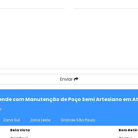
Enviar
atende com Manutenção de Poço Semi Artesiano em At
o
Zona Sul
Zona Leste
Grande São Paulo
Bela Vista
Bom Retir