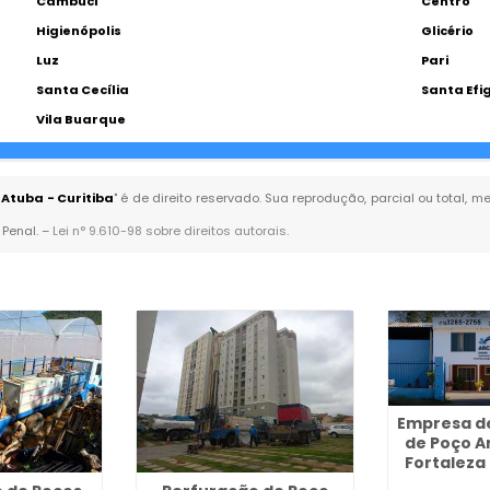
Cambuci
Centro
Higienópolis
Glicério
Luz
Pari
Santa Cecília
Santa Efi
Vila Buarque
Atuba - Curitiba
" é de direito reservado. Sua reprodução, parcial ou total,
 Penal. –
Lei n° 9.610-98 sobre direitos autorais
.
Empresa d
de Poço A
Fortaleza