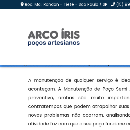
Rod. Mal. Rondon - Tietê - São Paulo / SP
(15) 9
Manutenção de Poço S
Home
»
Informações
»
Manutenção de Poço Semi Arte
A manutenção de qualquer serviço é idea
aconteçam. A Manutenção de Poço Semi Ar
preventiva, ambas são muito important
contratempos que podem atrapalhar suas a
novos problemas não ocorram, analisando
atividade faz com que o seu poço funcione 