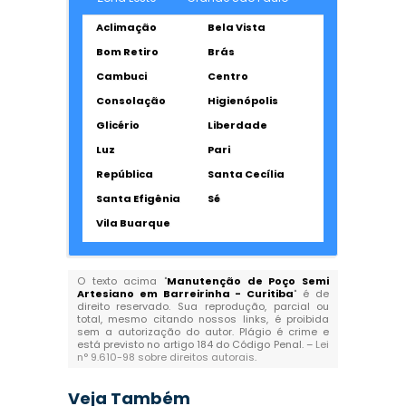
Aclimação
Bela Vista
Bom Retiro
Brás
Cambuci
Centro
Consolação
Higienópolis
Glicério
Liberdade
Luz
Pari
República
Santa Cecília
Santa Efigênia
Sé
Vila Buarque
O texto acima "
Manutenção de Poço Semi
Artesiano em Barreirinha - Curitiba
" é de
direito reservado. Sua reprodução, parcial ou
total, mesmo citando nossos links, é proibida
sem a autorização do autor. Plágio é crime e
está previsto no artigo 184 do Código Penal. –
Lei
n° 9.610-98 sobre direitos autorais
.
Veja Também