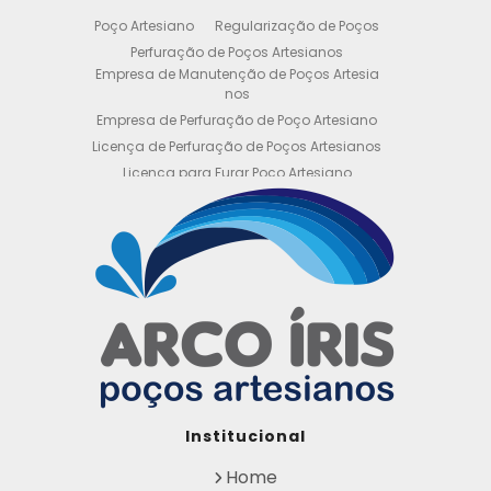
Poço Artesiano
Regularização de Poços
Perfuração de Poços Artesianos
Empresa de Manutenção de Poços Artesia
nos
Empresa de Perfuração de Poço Artesiano
Licença de Perfuração de Poços Artesianos
Licença para Furar Poço Artesiano
Licença para Perfuração de Poço Artesiano
Licença para Poço Semi Artesiano
Manutenção de Poço Semi Artesiano
Manutenção Preventiva de Poços Artesiano
s
Obtenha sua Licença de Perfuração de Poç
o Artesiano
Orçamento de Poço Semi Artesiano
Orçamento para Perfuração de Poço Artesi
ano
Outorga DAEE para Poço Artesiano
Institucional
Outorga de Direito de uso de Recursos Hídri
cos
Home