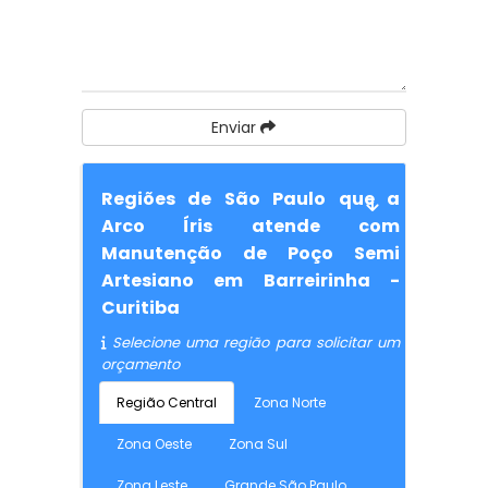
Enviar
Regiões de São Paulo que a
Arco Íris atende com
Manutenção de Poço Semi
Artesiano em Barreirinha -
Curitiba
Selecione uma região para solicitar um
orçamento
Região Central
Zona Norte
Zona Oeste
Zona Sul
Zona Leste
Grande São Paulo