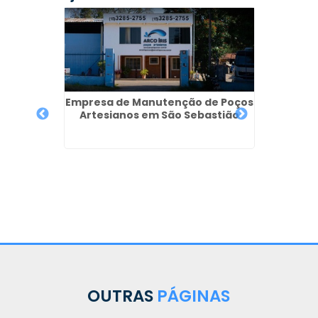
Empresa de Manutenção de Poços
Artesianos em São Sebastião
iano no
Poço S
OUTRAS
PÁGINAS