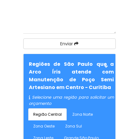
Enviar
Regiões de São Paulo que a
Arco Íris atende com
Manutenção de Poço Semi
Artesiano em Centro - Curitiba
Selecione uma região para solicitar um
orçamento
Região Central
Zona Norte
Zona Oeste
Zona Sul
Zona Leste
Grande São Paulo