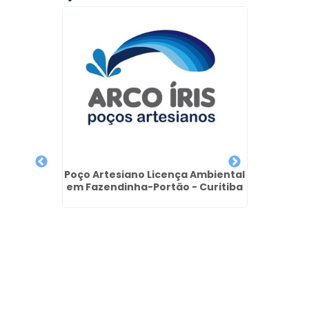
rtesiano
Poço Artesiano Licença Ambiental
em Fazendinha-Portão - Curitiba
Proje
Ar