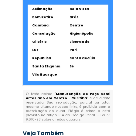
Aclimação
Bela Vista
Bom Retiro
Brás
Cambuci
Centro
Consolação
Higienópolis
Glicério
Liberdade
Luz
Pari
República
Santa Cecília
Santa Efigênia
Sé
Vila Buarque
O texto acima "
Manutenção de Poço Semi
Artesiano em Centro - Curitiba
" é de direito
reservado. Sua reprodução, parcial ou total,
mesmo citando nossos links, é proibida sem a
autorização do autor. Plágio é crime e está
previsto no artigo 184 do Código Penal. –
Lei n°
9.610-98 sobre direitos autorais
.
Veja Também