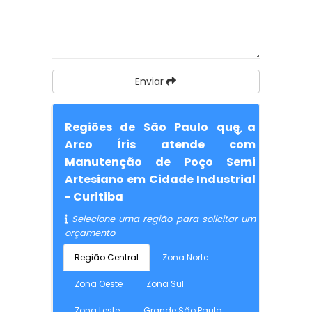
Enviar
Regiões de São Paulo que a
Arco Íris atende com
Manutenção de Poço Semi
Artesiano em Cidade Industrial
- Curitiba
Selecione uma região para solicitar um
orçamento
Região Central
Zona Norte
Zona Oeste
Zona Sul
Zona Leste
Grande São Paulo