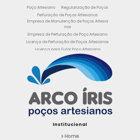
Poço Artesiano
Regularização de Poços
Perfuração de Poços Artesianos
Empresa de Manutenção de Poços Artesia
nos
Empresa de Perfuração de Poço Artesiano
Licença de Perfuração de Poços Artesianos
Licença para Furar Poço Artesiano
Licença para Perfuração de Poço Artesiano
Licença para Poço Semi Artesiano
Manutenção de Poço Semi Artesiano
Manutenção Preventiva de Poços Artesiano
s
Obtenha sua Licença de Perfuração de Poç
o Artesiano
Orçamento de Poço Semi Artesiano
Orçamento para Perfuração de Poço Artesi
ano
Outorga DAEE para Poço Artesiano
Institucional
Outorga de Direito de uso de Recursos Hídri
cos
Home