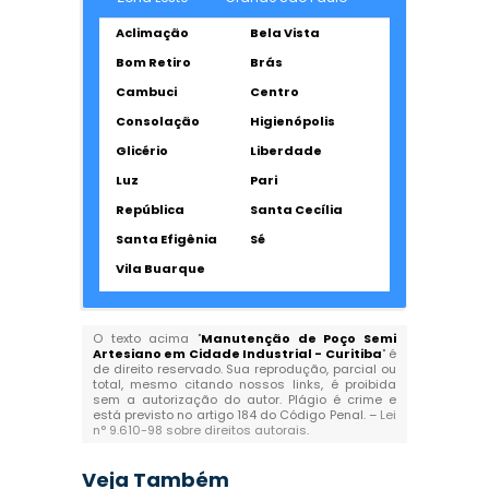
Aclimação
Bela Vista
Bom Retiro
Brás
Cambuci
Centro
Consolação
Higienópolis
Glicério
Liberdade
Luz
Pari
República
Santa Cecília
Santa Efigênia
Sé
Vila Buarque
O texto acima "
Manutenção de Poço Semi
Artesiano em Cidade Industrial - Curitiba
" é
de direito reservado. Sua reprodução, parcial ou
total, mesmo citando nossos links, é proibida
sem a autorização do autor. Plágio é crime e
está previsto no artigo 184 do Código Penal. –
Lei
n° 9.610-98 sobre direitos autorais
.
Veja Também