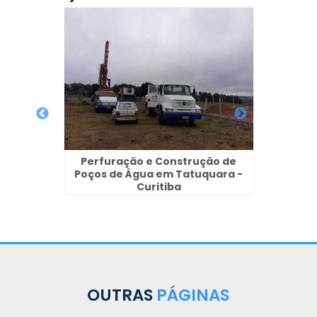
e Poços
olis
Perfuração e Construção de
Poços de Água em Tatuquara -
Poços 
Curitiba
OUTRAS
PÁGINAS