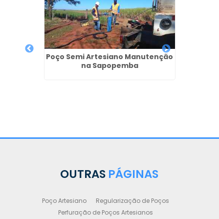
Poço Semi Artesiano Manutenção
Manut
na Sapopemba
em
no em
ra -
OUTRAS
PÁGINAS
Poço Artesiano
Regularização de Poços
Perfuração de Poços Artesianos