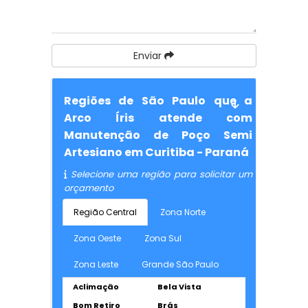
Enviar
Regiões de São Paulo que a
Arco Íris atende com
Manutenção de Poço Semi
Artesiano em Curitiba - Paraná
Selecione uma região para solicitar um
orçamento
Região Central
Zona Norte
Zona Oeste
Zona Sul
Zona Leste
Grande São Paulo
Aclimação
Bela Vista
Bom Retiro
Brás