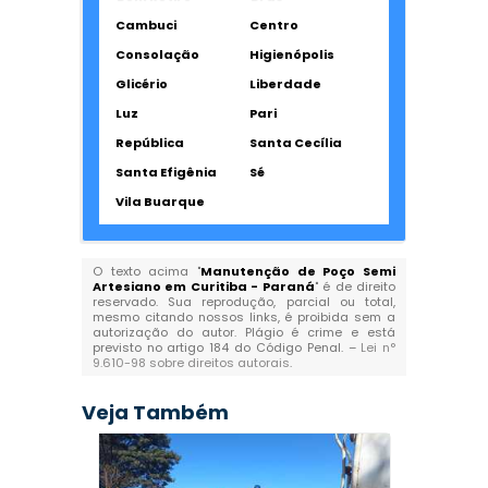
Cambuci
Centro
Consolação
Higienópolis
Glicério
Liberdade
Luz
Pari
República
Santa Cecília
Santa Efigênia
Sé
Vila Buarque
O texto acima "
Manutenção de Poço Semi
Artesiano em Curitiba - Paraná
" é de direito
reservado. Sua reprodução, parcial ou total,
mesmo citando nossos links, é proibida sem a
autorização do autor. Plágio é crime e está
previsto no artigo 184 do Código Penal. –
Lei n°
9.610-98 sobre direitos autorais
.
Veja Também