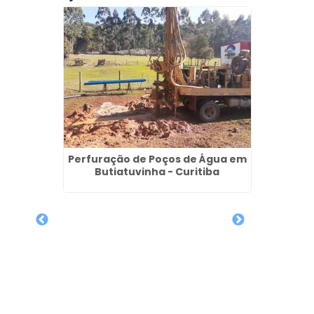
Perfuração de Poços de Água em
Butiatuvinha - Curitiba
Paulínia
Requ
Direito