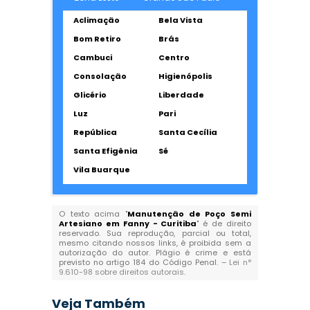
Aclimação
Bela Vista
Bom Retiro
Brás
Cambuci
Centro
Consolação
Higienópolis
Glicério
Liberdade
Luz
Pari
República
Santa Cecília
Santa Efigênia
Sé
Vila Buarque
O texto acima "
Manutenção de Poço Semi
Artesiano em Fanny - Curitiba
" é de direito
reservado. Sua reprodução, parcial ou total,
mesmo citando nossos links, é proibida sem a
autorização do autor. Plágio é crime e está
previsto no artigo 184 do Código Penal. –
Lei n°
9.610-98 sobre direitos autorais
.
Veja Também