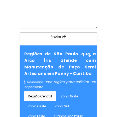
Enviar
Regiões de São Paulo que a
Arco Íris atende com
Manutenção de Poço Semi
Artesiano em Fanny - Curitiba
Selecione uma região para solicitar um
orçamento
Região Central
Zona Norte
Zona Oeste
Zona Sul
Zona Leste
Grande São Paulo