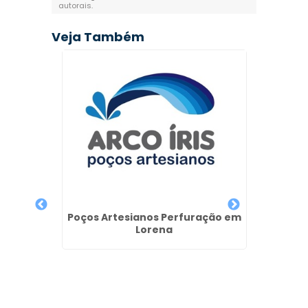
autorais
.
Veja Também
de Poço
Poços Artesianos Perfuração em
Poço A
 de SP
Lorena
e