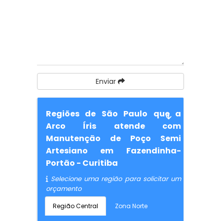
Enviar
Regiões de São Paulo que a
Arco Íris atende com
Manutenção de Poço Semi
Artesiano em Fazendinha-
Portão - Curitiba
Selecione uma região para solicitar um
orçamento
Região Central
Zona Norte