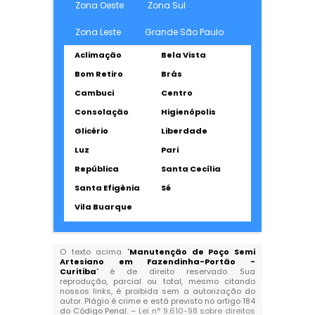
Zona Oeste
Zona Sul
Zona Leste
Grande São Paulo
Aclimação
Bela Vista
Bom Retiro
Brás
Cambuci
Centro
Consolação
Higienópolis
Glicério
Liberdade
Luz
Pari
República
Santa Cecília
Santa Efigênia
Sé
Vila Buarque
O texto acima "
Manutenção de Poço Semi
Artesiano em Fazendinha-Portão -
Curitiba
" é de direito reservado. Sua
reprodução, parcial ou total, mesmo citando
nossos links, é proibida sem a autorização do
autor. Plágio é crime e está previsto no artigo 184
do Código Penal. –
Lei n° 9.610-98 sobre direitos