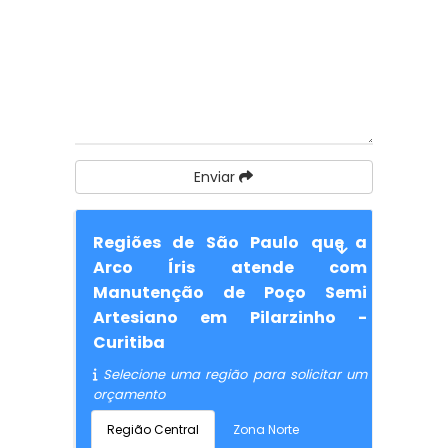
Enviar
Regiões de São Paulo que a
Arco Íris atende com
Manutenção de Poço Semi
Artesiano em Pilarzinho -
Curitiba
Selecione uma região para solicitar um
orçamento
Região Central
Zona Norte