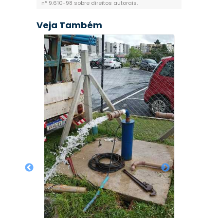
n° 9.610-98 sobre direitos autorais
.
Veja Também
Poç
sianos