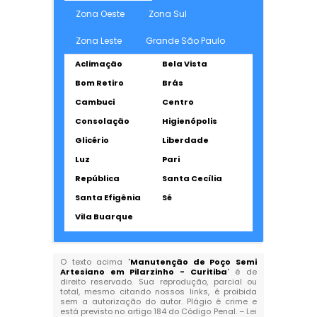
Zona Oeste
Zona Sul
Zona Leste
Grande São Paulo
Aclimação
Bela Vista
Bom Retiro
Brás
Cambuci
Centro
Consolação
Higienópolis
Glicério
Liberdade
Luz
Pari
República
Santa Cecília
Santa Efigênia
Sé
Vila Buarque
O texto acima "
Manutenção de Poço Semi
Artesiano em Pilarzinho - Curitiba
" é de
direito reservado. Sua reprodução, parcial ou
total, mesmo citando nossos links, é proibida
sem a autorização do autor. Plágio é crime e
está previsto no artigo 184 do Código Penal. –
Lei