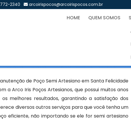
9772-2340
arcoirispocos@arcoirispocos.com.br
HOME
QUEM SOMOS
emi Artesiano em Santa Fel
Sol
siano em Santa Felicidade - Curitiba
anutenção de Poço Semi Artesiano em Santa Felicidade
m a Arco Iris Poços Artesianos, que possui muitos anos
os melhores resultados, garantindo a satisfação dos
erece diversos outros serviços para que você tenha um
ço eficiente, não importando se ele for semi artesiano