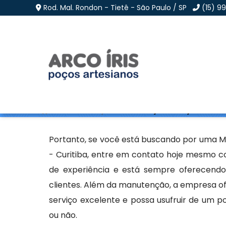
Rod. Mal. Rondon - Tietê - São Paulo / SP
(15) 9
Manutenção de Poço S
Home
»
Informações
»
Manutenção de Poço Semi Arte
Portanto, se você está buscando por uma M
- Curitiba, entre em contato hoje mesmo co
de experiência e está sempre oferecendo 
clientes. Além da manutenção, a empresa of
serviço excelente e possa usufruir de um po
ou não.