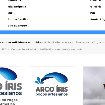
Cambuci
Centro
Higienópolis
Glicério
Luz
Pari
Santa Cecília
Santa Efi
Vila Buarque
Santa Felicidade - Curitiba
" é de direito reservado. Sua reprodução, par
go 184 do Código Penal. –
Lei n° 9.610-98 sobre direitos autorais
.
 de Poços
 Américo