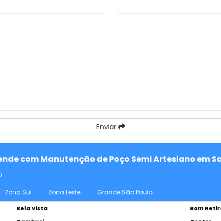
Enviar
atende com Manutenção de Poço Semi Artesiano em Sa
o
Zona Sul
Zona Leste
Grande São Paulo
Bela Vista
Bom Retir