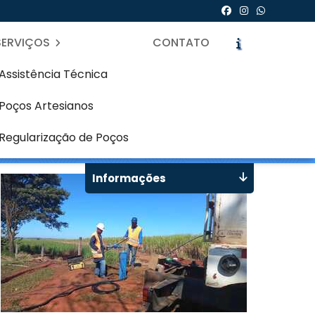
SERVIÇOS
CONTATO
Assistência Técnica
Poços Artesianos
icidade - Curitiba
icite um Orçamento
Chame no WhatsApp
Regularização de Poços
Informações