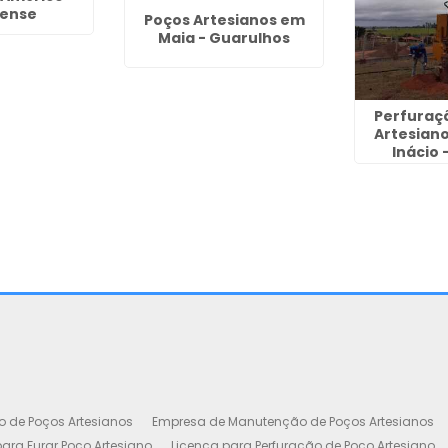
iense
Poços Artesianos em
Maia - Guarulhos
Perfuraç
Artesian
Inácio 
o de Poços Artesianos
Empresa de Manutenção de Poços Artesianos
ara Furar Poço Artesiano
Licença para Perfuração de Poço Artesiano