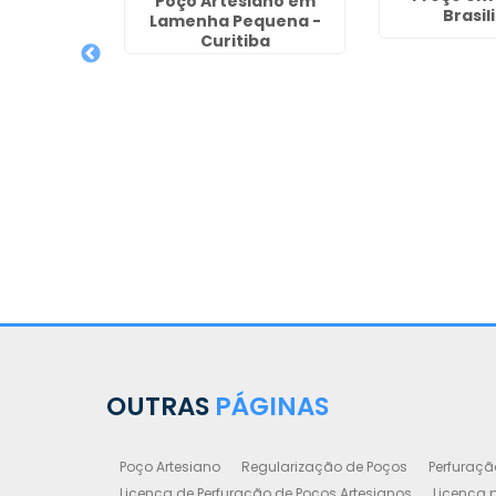
Poço Artesiano em
Brasil
Lamenha Pequena -
o Valor em
Curitiba
os
OUTRAS
PÁGINAS
Poço Artesiano
Regularização de Poços
Perfuraçã
Licença de Perfuração de Poços Artesianos
Licença p