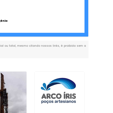
gênia
cial ou total, mesmo citando nossos links, é proibida sem a
Empresa 
de Poço
P