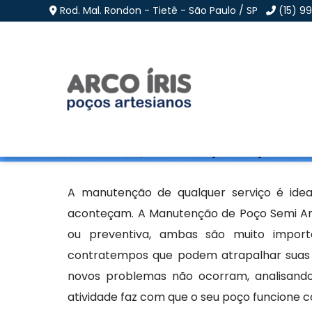
Rod. Mal. Rondon - Tietê - São Paulo / SP
(15) 9
Manutenção de Poço S
Home
»
Informações
»
Manutenção de Poço Semi Arte
A manutenção de qualquer serviço é idea
aconteçam. A Manutenção de Poço Semi Art
ou preventiva, ambas são muito importa
contratempos que podem atrapalhar suas a
novos problemas não ocorram, analisando
atividade faz com que o seu poço funcione 