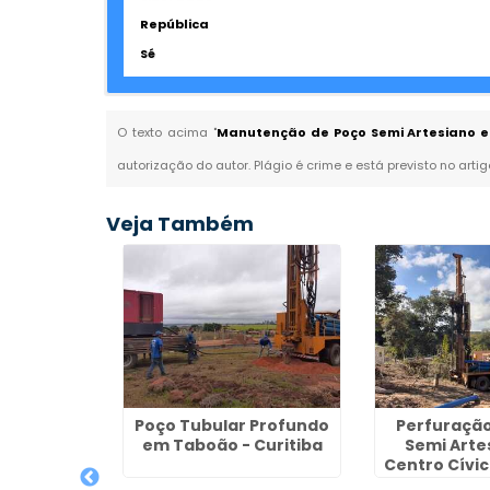
República
Sé
O texto acima "
Manutenção de Poço Semi Artesiano e
autorização do autor. Plágio é crime e está previsto no arti
Veja Também
Construção
Poço Tubular Profundo
Perfuração
 Água em
em Taboão - Curitiba
Semi Arte
ena
Centro Cívic