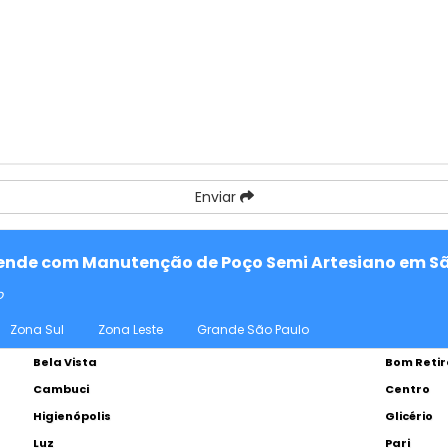
Enviar
atende com Manutenção de Poço Semi Artesiano em Sã
o
Zona Sul
Zona Leste
Grande São Paulo
Bela Vista
Bom Retir
Cambuci
Centro
Higienópolis
Glicério
Luz
Pari