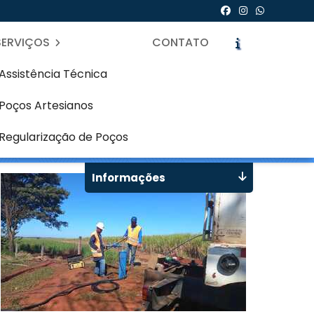
SERVIÇOS
CONTATO
Assistência Técnica
Poços Artesianos
enço - Curitiba
icite um Orçamento
Chame no WhatsApp
Regularização de Poços
Informações