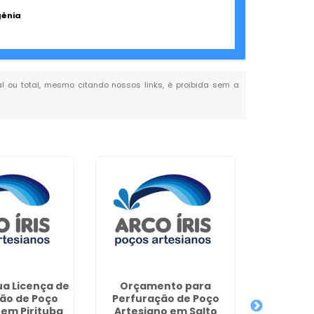
gênia
ial ou total, mesmo citando nossos links, é proibida sem a
a Licença de
Orçamento para
Empresa 
ão de Poço
Perfuração de Poço
de Poço
 em Pirituba
Artesiano em Salto
Cân