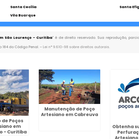
Santa Cecília
Santa Efi
Vila Buarque
m São Lourenço - Curitiba
" é de direito reservado. Sua reprodução, parc
go 184 do Código Penal. –
Lei n° 9.610-98 sobre direitos autorais
.
Manutenção de Poço
Artesiano em Cabreuva
 de Poços
siano em
Obtenha su
o - Curitiba
Perfuraç
Artesiano