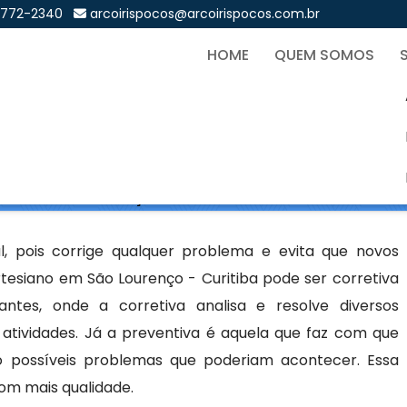
9772-2340
arcoirispocos@arcoirispocos.com.br
HOME
QUEM SOMOS
emi Artesiano em São Lour
Sol
siano em São Lourenço - Curitiba
l, pois corrige qualquer problema e evita que novos
esiano em São Lourenço - Curitiba pode ser corretiva
ntes, onde a corretiva analisa e resolve diversos
tividades. Já a preventiva é aquela que faz com que
 possíveis problemas que poderiam acontecer. Essa
com mais qualidade.