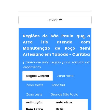
Enviar
Regiões de São Paulo que a
Arco Íris atende com
Manutenção de Poço Semi
Artesiano em Taboão - Curitiba
Selecione uma região para solicitar um
orçamento
Região Central
Zona Norte
Zona Oeste
Zona Sul
Zona Leste
Grande São Paulo
Aclimação
Bela Vista
Bom Retiro
Brás