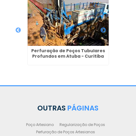
Perfuração de Poços Tubulares
Profundos em Atuba - Curitiba
 na Bela
Poços
OUTRAS
PÁGINAS
Poço Artesiano
Regularização de Poços
Perfuração de Poços Artesianos