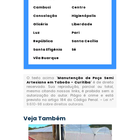
Cambuci
Centro
Consolação
Higienópolis
Glicério
Liberdade
Luz
Pari
República
Santa Cecília
Santa Efigênia
Sé
Vila Buarque
O texto acima "
Manutenção de Poço Semi
Artesiano em Taboão - Curitiba
" é de direito
reservado. Sua reprodução, parcial ou total,
mesmo citando nossos links, é proibida sem a
autorização do autor. Plágio é crime e está
previsto no artigo 184 do Código Penal. –
Lei n°
9.610-98 sobre direitos autorais
.
Veja Também