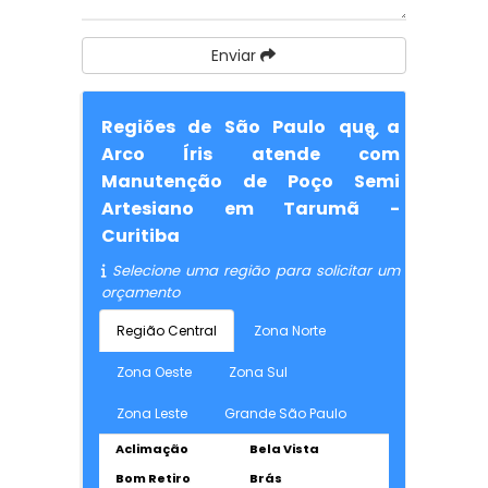
Enviar
Regiões de São Paulo que a
Arco Íris atende com
Manutenção de Poço Semi
Artesiano em Tarumã -
Curitiba
Selecione uma região para solicitar um
orçamento
Região Central
Zona Norte
Zona Oeste
Zona Sul
Zona Leste
Grande São Paulo
Aclimação
Bela Vista
Bom Retiro
Brás