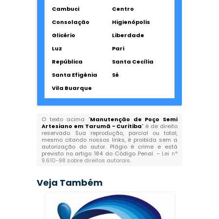
Cambuci
Centro
Consolação
Higienópolis
Glicério
Liberdade
Luz
Pari
República
Santa Cecília
Santa Efigênia
Sé
Vila Buarque
O texto acima "
Manutenção de Poço Semi
Artesiano em Tarumã - Curitiba
" é de direito
reservado. Sua reprodução, parcial ou total,
mesmo citando nossos links, é proibida sem a
autorização do autor. Plágio é crime e está
previsto no artigo 184 do Código Penal. –
Lei n°
9.610-98 sobre direitos autorais
.
Veja Também