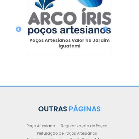
Poços Artesianos Valor no Jardim
Iguatemi
rtesiano
Orçam
nte
Poç
OUTRAS
PÁGINAS
Poço Artesiano
Regularização de Poços
Perfuração de Poços Artesianos