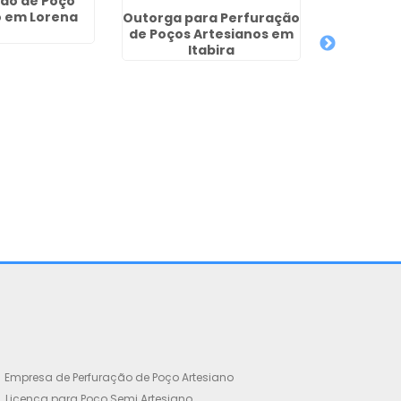
ão de Poço
Poço A
o em Lorena
Met
Outorga para Perfuração
de Poços Artesianos em
Itabira
Empresa de Perfuração de Poço Artesiano
Licença para Poço Semi Artesiano