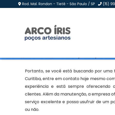
Rod. Mal. Rondon - Tietê - São Paulo / SP
(15) 9
Manutenção de Poço Se
Home
»
Informações
»
Manutenção de Poço Semi Arte
Portanto, se você está buscando por uma 
Curitiba, entre em contato hoje mesmo com a
experiência e está sempre oferecendo os
clientes. Além da manutenção, a empresa of
serviço excelente e possa usufruir de um po
ou não.