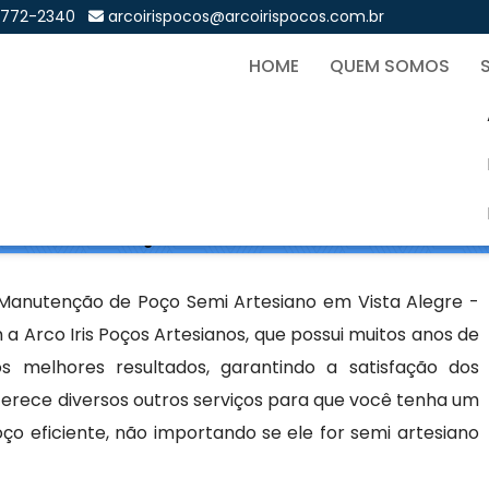
9772-2340
arcoirispocos@arcoirispocos.com.br
HOME
QUEM SOMOS
mi Artesiano em Vista Ale
Sol
siano em Vista Alegre - Curitiba
Manutenção de Poço Semi Artesiano em Vista Alegre -
 Arco Iris Poços Artesianos, que possui muitos anos de
 melhores resultados, garantindo a satisfação dos
erece diversos outros serviços para que você tenha um
ço eficiente, não importando se ele for semi artesiano