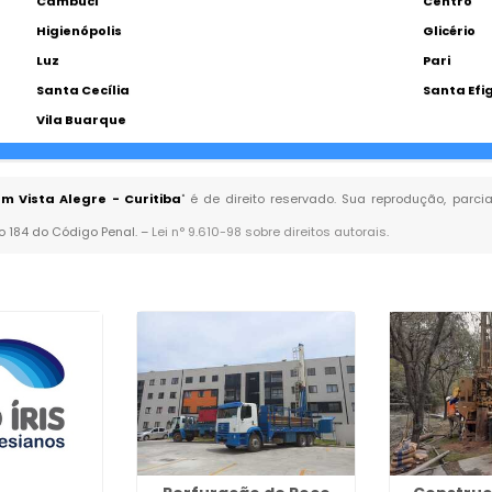
Cambuci
Centro
Higienópolis
Glicério
Luz
Pari
Santa Cecília
Santa Efi
Vila Buarque
 Vista Alegre - Curitiba
" é de direito reservado. Sua reprodução, parci
go 184 do Código Penal. –
Lei n° 9.610-98 sobre direitos autorais
.