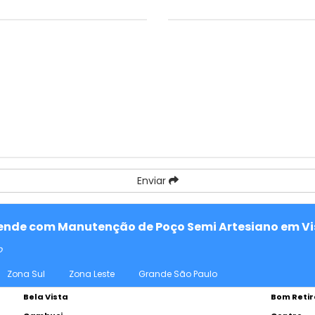
Enviar
atende com Manutenção de Poço Semi Artesiano em Vis
o
Zona Sul
Zona Leste
Grande São Paulo
Bela Vista
Bom Retir