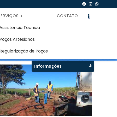
SERVIÇOS
CONTATO
Assistência Técnica
Poços Artesianos
gre - Curitiba
icite um Orçamento
Chame no WhatsApp
Regularização de Poços
Informações