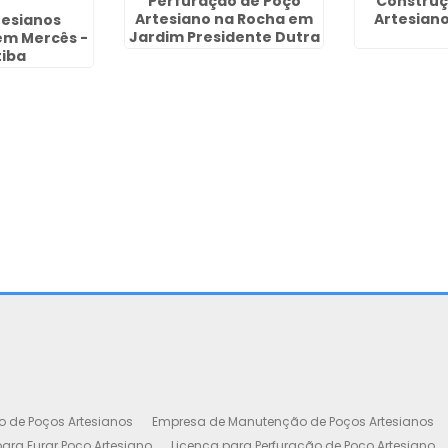
Perfuração de Poço
Construç
Artesiano na Rocha em
Artesian
tesianos
Jardim Presidente Dutra
em Mercês -
- Guarulhos
tiba
o de Poços Artesianos
Empresa de Manutenção de Poços Artesianos
ara Furar Poço Artesiano
Licença para Perfuração de Poço Artesiano