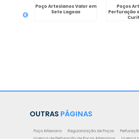
Poço Artesianos Valor em
Poços Ar
Sete Lagoas
Perfuração 
Curi
reventiva
sianos em
ulista
OUTRAS
PÁGINAS
Poço Artesiano
Regularização de Poços
Perfuraçã
Licença de Perfuração de Poços Artesianos
Licença p