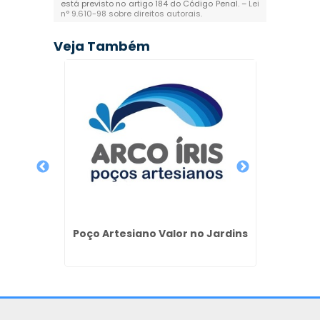
está previsto no artigo 184 do Código Penal. –
Lei
n° 9.610-98 sobre direitos autorais
.
Veja Também
Manut
em
 de
Poço Artesiano Valor no Jardins
iano em