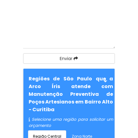
Enviar
Regiões de São Paulo que a
Arco Íris atende com
Manutenção Preventiva de
Poços Artesianos em Bairro Alto
- Curitiba
Selecione uma região para solicitar um
orçamento
Região Central
Zona Norte