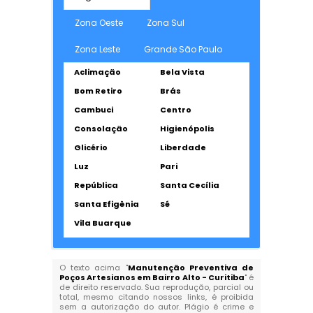
Zona Oeste
Zona Sul
Zona Leste
Grande São Paulo
Aclimação
Bela Vista
Bom Retiro
Brás
Cambuci
Centro
Consolação
Higienópolis
Glicério
Liberdade
Luz
Pari
República
Santa Cecília
Santa Efigênia
Sé
Vila Buarque
O texto acima "
Manutenção Preventiva de
Poços Artesianos em Bairro Alto - Curitiba
" é
de direito reservado. Sua reprodução, parcial ou
total, mesmo citando nossos links, é proibida
sem a autorização do autor. Plágio é crime e