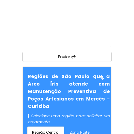
Enviar
Regiões de São Paulo que a
Arco Íris atende com
Manutenção Preventiva de
Poços Artesianos em Mercês -
Curitiba
Selecione uma região para solicitar um
orçamento
Região Central
Zona Norte