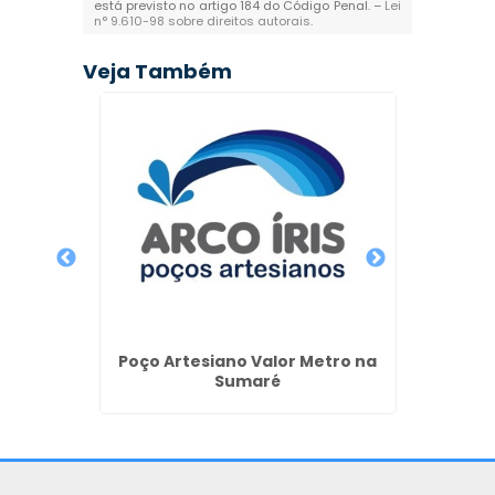
está previsto no artigo 184 do Código Penal. –
Lei
n° 9.610-98 sobre direitos autorais
.
Veja Também
rtesiano
Poço Artesiano Valor Metro na
Outorg
Sumaré
em