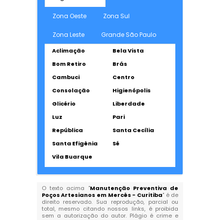
Zona Oeste
Zona Sul
Zona Leste
Grande São Paulo
Aclimação
Bela Vista
Bom Retiro
Brás
Cambuci
Centro
Consolação
Higienópolis
Glicério
Liberdade
Luz
Pari
República
Santa Cecília
Santa Efigênia
Sé
Vila Buarque
O texto acima "
Manutenção Preventiva de
Poços Artesianos em Mercês - Curitiba
" é de
direito reservado. Sua reprodução, parcial ou
total, mesmo citando nossos links, é proibida
sem a autorização do autor. Plágio é crime e