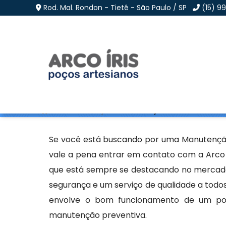
Rod. Mal. Rondon - Tietê - São Paulo / SP
(15) 9
Manutenção Preventiv
Home
»
Informações
»
Manutenção Preventiva de Poç
Se você está buscando por uma Manutenção 
vale a pena entrar em contato com a Arco I
que está sempre se destacando no mercado,
segurança e um serviço de qualidade a todos
envolve o bom funcionamento de um poço
manutenção preventiva.