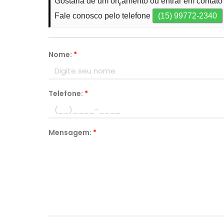
Gostaria de um orçamento ou entrar em contato
Fale conosco pelo telefone
(15) 99772-2340
Nome:
*
Telefone:
*
Mensagem:
*