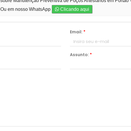
 sobre Manutenção Preventiva de Poços Artesianos em Portão -
Ou em nosso WhatsApp
Clicando aqui
Email:
*
Assunto:
*