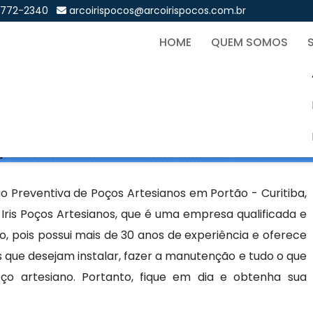
9772-2340
arcoirispocos@arcoirispocos.com.br
HOME
QUEM SOMOS
a de Poços Artesianos em P
Sol
os Artesianos em Portão - Curitiba
Preventiva de Poços Artesianos em Portão - Curitiba,
ris Poços Artesianos, que é uma empresa qualificada e
 pois possui mais de 30 anos de experiência e oferece
 que desejam instalar, fazer a manutenção e tudo o que
 artesiano. Portanto, fique em dia e obtenha sua