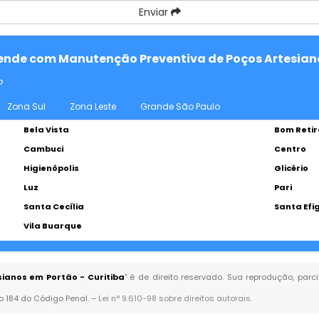
Enviar
atende com Manutenção Preventiva de Poços Artesian
o
Zona Sul
Zona Leste
Grande São Paulo
Bela Vista
Bom Retir
Cambuci
Centro
Higienópolis
Glicério
Luz
Pari
Santa Cecília
Santa Efi
Vila Buarque
ianos em Portão - Curitiba
" é de direito reservado. Sua reprodução, parc
go 184 do Código Penal. –
Lei n° 9.610-98 sobre direitos autorais
.