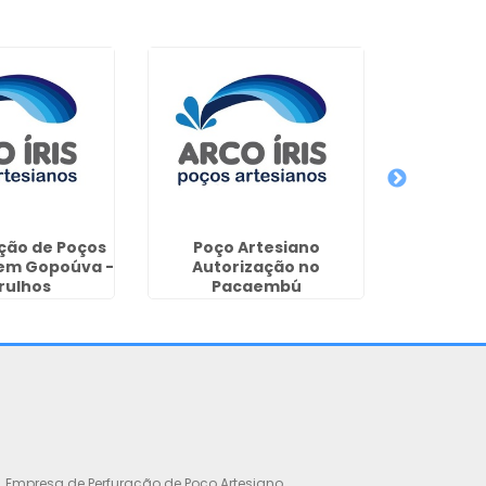
Perfur
Artesian
ção de Poços
Poço Artesiano
 em Gopoúva -
Autorização no
rulhos
Pacaembú
Empresa de Perfuração de Poço Artesiano