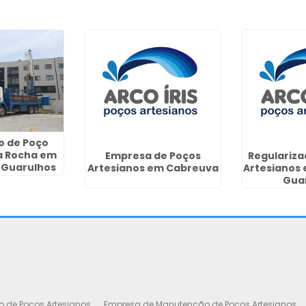
o de Poço
a Rocha em
Empresa de Poços
Regulariza
 Guarulhos
Artesianos em Cabreuva
Artesianos
Gua
o de Poços Artesianos
Empresa de Manutenção de Poços Artesianos