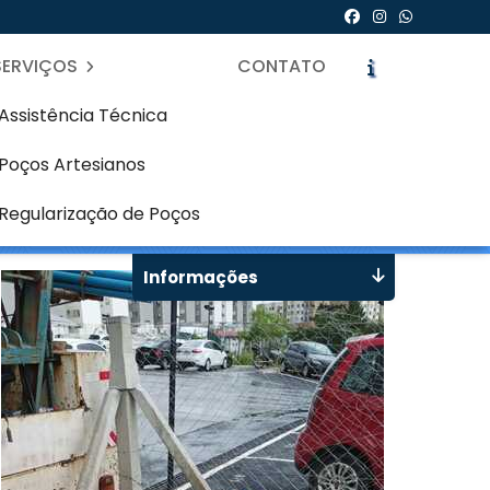
SERVIÇOS
CONTATO
Assistência Técnica
Poços Artesianos
ortão - Curitiba
icite um Orçamento
Chame no WhatsApp
Regularização de Poços
Informações