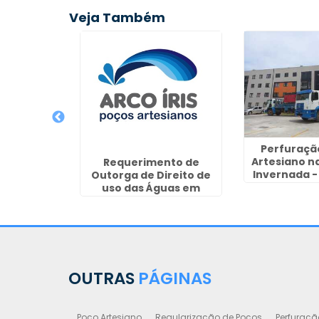
Veja Também
Perfuraçã
Artesiano n
no Valor
Requerimento de
Invernada -
uesia do Ó
Outorga de Direito de
uso das Águas em
Sorocaba
OUTRAS
PÁGINAS
Poço Artesiano
Regularização de Poços
Perfuraçã