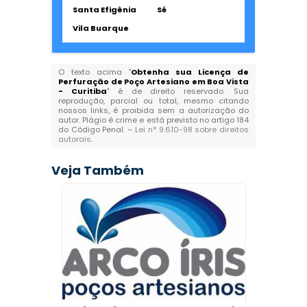
Santa Efigênia
Sé
Vila Buarque
O texto acima "
Obtenha sua Licença de
Perfuração de Poço Artesiano em Boa Vista
- Curitiba
" é de direito reservado. Sua
reprodução, parcial ou total, mesmo citando
nossos links, é proibida sem a autorização do
autor. Plágio é crime e está previsto no artigo 184
do Código Penal. –
Lei n° 9.610-98 sobre direitos
autorais
.
Veja Também