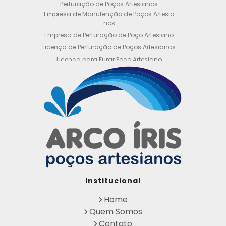
Perfuração de Poços Artesianos
Empresa de Manutenção de Poços Artesia
nos
Empresa de Perfuração de Poço Artesiano
Licença de Perfuração de Poços Artesianos
Licença para Furar Poço Artesiano
Licença para Perfuração de Poço Artesiano
Licença para Poço Semi Artesiano
Manutenção de Poço Semi Artesiano
Manutenção Preventiva de Poços Artesiano
s
Obtenha sua Licença de Perfuração de Poç
o Artesiano
Orçamento de Poço Semi Artesiano
Orçamento para Perfuração de Poço Artesi
ano
Outorga DAEE para Poço Artesiano
Institucional
Outorga de Direito de uso de Recursos Hídri
cos
Home
Outorga para Perfuração de Poços Artesia
Quem Somos
nos
Contato