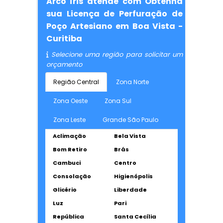
Arco Íris atende com Obtenha
sua Licença de Perfuração de
Poço Artesiano em Boa Vista -
Curitiba
Selecione uma região para solicitar um
orçamento
Região Central
Zona Norte
Zona Oeste
Zona Sul
Zona Leste
Grande São Paulo
Aclimação
Bela Vista
Bom Retiro
Brás
Cambuci
Centro
Consolação
Higienópolis
Glicério
Liberdade
Luz
Pari
República
Santa Cecília