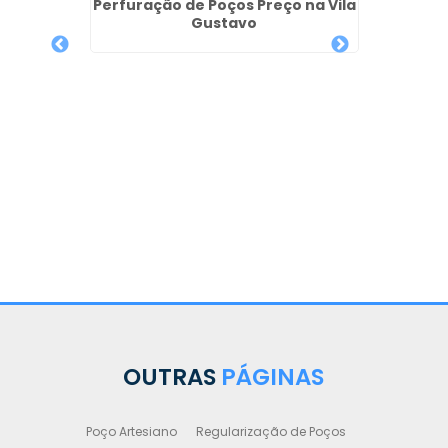
Perfuração de Poços Preço na Vila
Gustavo
s no
Poço 
OUTRAS
PÁGINAS
Poço Artesiano
Regularização de Poços