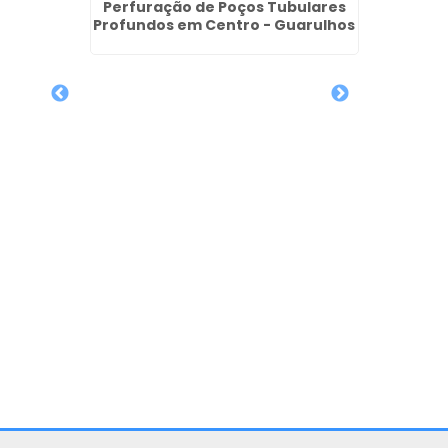
Perfuração de Poços Tubulares
Profundos em Centro - Guarulhos
Poço A
 Poços
uritiba