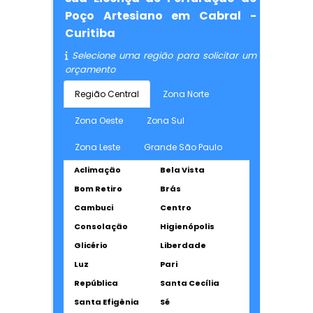
Poço Artesiano em Cabral -
Curitiba
Selecione uma região para solicitar um
orçamento
Região Central
Zona Norte
Zona Oeste
Zona Sul
Zona Leste
Grande São Paulo
Aclimação
Bela Vista
Bom Retiro
Brás
Cambuci
Centro
Consolação
Higienópolis
Glicério
Liberdade
Luz
Pari
República
Santa Cecília
Santa Efigênia
Sé