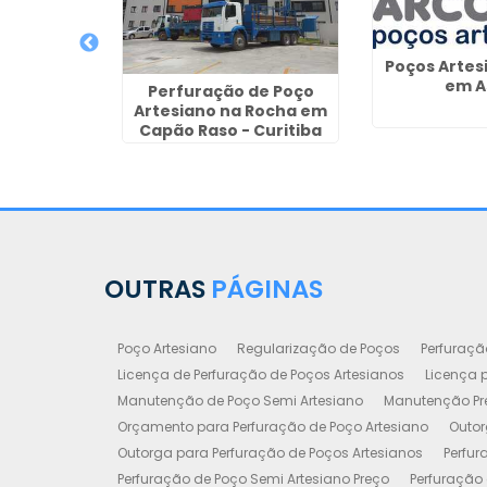
Poços Artes
em A
Perfuração de Poço
Artesiano na Rocha em
o para
Capão Raso - Curitiba
de Poço
Cravinhos
OUTRAS
PÁGINAS
Poço Artesiano
Regularização de Poços
Perfuraçã
Licença de Perfuração de Poços Artesianos
Licença p
Manutenção de Poço Semi Artesiano
Manutenção Pre
Orçamento para Perfuração de Poço Artesiano
Outor
Outorga para Perfuração de Poços Artesianos
Perfur
Perfuração de Poço Semi Artesiano Preço
Perfuração 