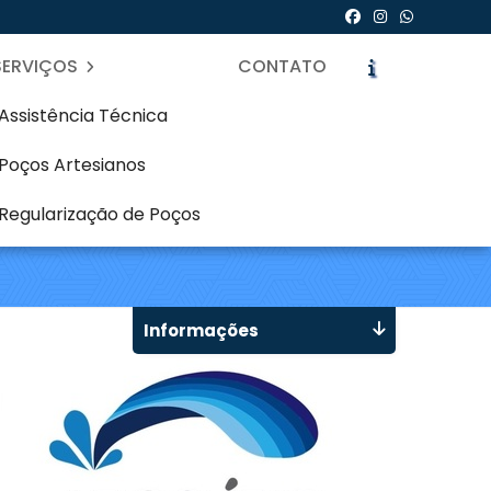
SERVIÇOS
CONTATO
Assistência Técnica
Poços Artesianos
siano em Cajuru -
Regularização de Poços
icite um Orçamento
Chame no WhatsApp
Informações