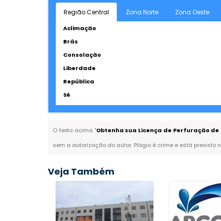
Região Central
Zona Norte
Zona Oeste
Aclimação
Brás
Consolação
Liberdade
República
Sé
O texto acima "
Obtenha sua Licença de Perfuração de 
sem a autorização do autor. Plágio é crime e está previsto 
Veja Também