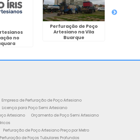
Perfuração de Poço
Artesiano na Vila
rtesianos
Poço
Buarque
ração no
Autori
aquara
Bernar
Empresa de Perfuração de Poço Artesiano
Licença para Poço Semi Artesiano
oço Artesiano
Orçamento de Poço Semi Artesiano
dricos
Perfuração de Poço Artesiano Preço por Metro
Perfuração de Poços Tubulares Profundos