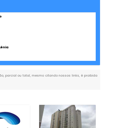
o
gênia
ão, parcial ou total, mesmo citando nossos links, é proibida