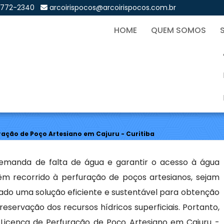
9772-2340
arcoirispocos@arcoirispocos.com.br
HOME
QUEM SOMOS
de Perfuração de Poço Arte
Sol
ração de Poço Artesiano em Cajuru - Curitiba
demanda de falta de água e garantir o acesso à água
têm recorrido à perfuração de poços artesianos, sejam
rado uma solução eficiente e sustentável para obtenção
eservação dos recursos hídricos superficiais. Portanto,
Licença de Perfuração de Poço Artesiano em Cajuru -