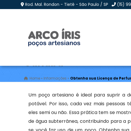
Rod. Mal. Rondon - Tietê - São Paulo / SP
(15) 9
Obtenha sua Licença 
Curitiba
Home
»
Informações
»
Obtenha sua Licença de Perfu
Um poço artesiano é ideal para suprir a 
potável. Por isso, cada vez mais pessoas 
eles semi ou não. Essa prática tem se most
de água subterrânea, contribuindo para a pr
se você faz uso de um poço, Obtenha sua 