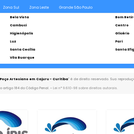
Zona Sul
Zona Leste
Grande São Paulo
Bela Vista
Bom Retir
Cambuci
Centro
Higienópolis
Glicério
Luz
Pari
Santa Cecília
Santa Efi
Vila Buarque
Poço Artesiano em Cajuru - Curitiba
" é de direito reservado. Sua reproduç
no artigo 184 do Código Penal. –
Lei n° 9.610-98 sobre direitos autorais
.