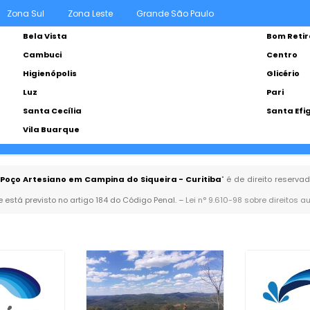
Zona Sul
Zona Leste
Grande São Paulo
Bela Vista
Bom Retir
Cambuci
Centro
Higienópolis
Glicério
Luz
Pari
Santa Cecília
Santa Efi
Vila Buarque
Poço Artesiano em Campina do Siqueira - Curitiba
" é de direito reserv
 e está previsto no artigo 184 do Código Penal. –
Lei n° 9.610-98 sobre direitos a