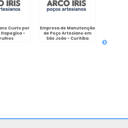
ano Custo por
Empresa de Manutenção
Poço Arte
Itapegica -
de Poço Artesiano em
Metro 
rulhos
São João - Curitiba