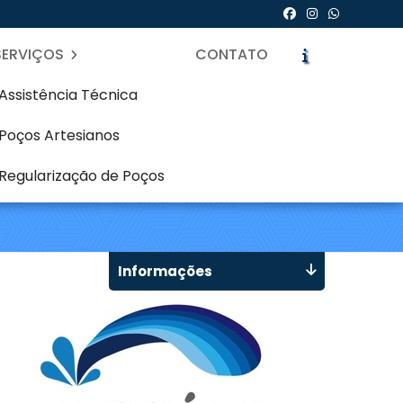
SERVIÇOS
CONTATO
Assistência Técnica
Poços Artesianos
esiano em Campina do
Regularização de Poços
icite um Orçamento
Chame no WhatsApp
Informações