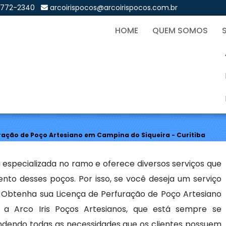
9772-2340
arcoirispocos@arcoirispocos.com.br
HOME
QUEM SOMOS
de Perfuração de Poço Art
Sol
ração de Poço Artesiano em Campina do Siqueira - Curitiba
 especializada no ramo e oferece diversos serviços que
to desses poços. Por isso, se você deseja um serviço
 Obtenha sua Licença de Perfuração de Poço Artesiano
a Arco Iris Poços Artesianos, que está sempre se
dendo todas as necessidades que os clientes possuem