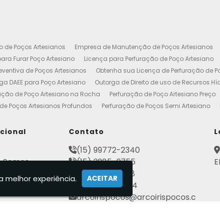
o de Poços Artesianos
Empresa de Manutenção de Poços Artesianos
ara Furar Poço Artesiano
Licença para Perfuração de Poço Artesiano
ventiva de Poços Artesianos
Obtenha sua Licença de Perfuração de P
ga DAEE para Poço Artesiano
Outorga de Direito de uso de Recursos Hí
ação de Poço Artesiano na Rocha
Perfuração de Poço Artesiano Preço
de Poços Artesianos Profundos
Perfuração de Poços Semi Artesiano
esiano 100 Metros
Poço Artesiano Custo por Metro
Poço Artesiano Li
utenção
Projeto de Perfuração de Poços Artesianos
Quanto Custa o M
ucional
Contato
L
to de Outorga de Direito de uso das Águas
Construção de Poço Artes
e
(15) 99772-2340
esiano
Licença de Poço Artesiano
Manutenção de Poço Artesiano
 Somos
(15) 3285-2755
E
reço
Poço Artesiano Autorização
Poço Tubular Profundo
Poços Art
ato
(15) 3282-2568
tenção de Poço Artesiano
Poços Artesianos
Empresa de Poços Art
a melhor experiência.
ACEITAR
mações
(15) 99802-7184
Artesianos Manutenção
Outorga Poços Artesianos
Poço Artesiano 
arcoirispocos@arcoirispocos.c
al
Conserto de Bombas de Poço Artesiano
Perfuração de Poços
Se
om.br