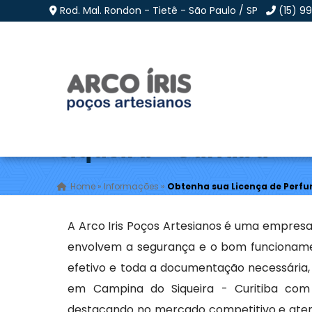
Rod. Mal. Rondon - Tietê - São Paulo / SP
(15) 9
Obtenha sua Licença 
Siqueira - Curitiba
Home
»
Informações
»
Obtenha sua Licença de Perfu
A Arco Iris Poços Artesianos é uma empresa
envolvem a segurança e o bom funcionamen
efetivo e toda a documentação necessária,
em Campina do Siqueira - Curitiba com 
destacando no mercado competitivo e aten