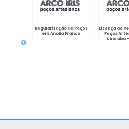
ianos em
Regularização de Poços
Licença de P
de
em Anália Franco
Poços Arte
Uberaba -