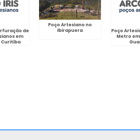
Poço Artesiano no
Ibirapuera
erfuração de
Poço Artesi
sianos em
Metro em 
 Curitiba
Gua