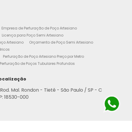
Empresa de Perfuração de Poço Artesiano
Licença para Poço Semi Artesiano
oço Artesiano
Orçamento de Poço Semi Artesiano
dricos
Perfuração de Poço Artesiano Preço por Metro
Perfuração de Poços Tubulares Profundos
cença Ambiental
Poço Artesiano Residencial Preço
etro de Perfuração de Poço Artesiano
ocalização
iano
Empresa de Perfuração de Poços
Rod. Mal. Rondon - Tietê - São Paulo / SP - C
Perfuração de Poço Artesiano
P: 18530-000
esianos Residencial
Poços Artesianos Valor
esianos
Poços Artesianos Perfuração
para Empresas
Poço Artesiano em Condomínio
rviço de Perfuração de Poços Artesianos