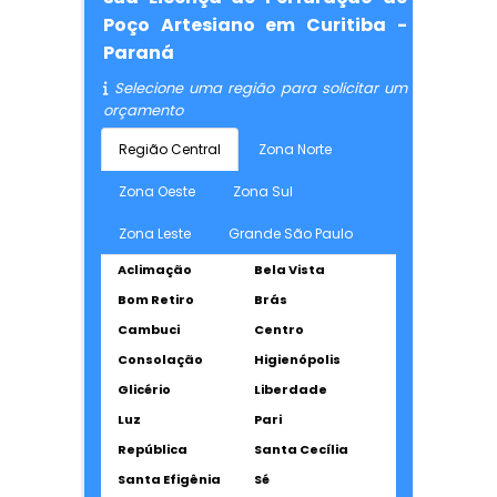
Poço Artesiano em Curitiba -
Paraná
Selecione uma região para solicitar um
orçamento
Região Central
Zona Norte
Zona Oeste
Zona Sul
Zona Leste
Grande São Paulo
Aclimação
Bela Vista
Bom Retiro
Brás
Cambuci
Centro
Consolação
Higienópolis
Glicério
Liberdade
Luz
Pari
República
Santa Cecília
Santa Efigênia
Sé