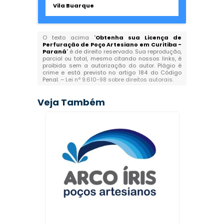
Vila Buarque
O texto acima "
Obtenha sua Licença de
Perfuração de Poço Artesiano em Curitiba -
Paraná
" é de direito reservado. Sua reprodução,
parcial ou total, mesmo citando nossos links, é
proibida sem a autorização do autor. Plágio é
crime e está previsto no artigo 184 do Código
Penal. –
Lei n° 9.610-98 sobre direitos autorais
.
Veja Também
Empre
lac