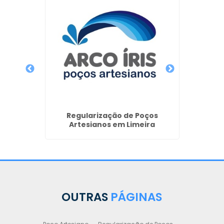
de Poço
Regularização de Poços
Outorg
o
Artesianos em Limeira
OUTRAS
PÁGINAS