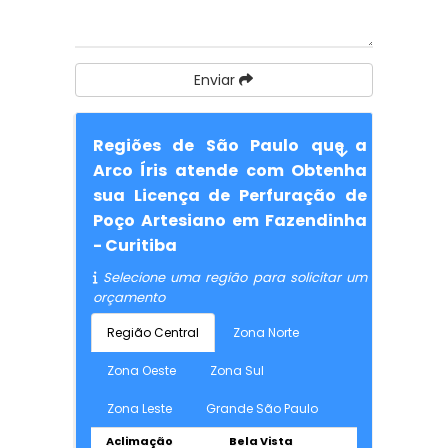
Enviar
Regiões de São Paulo que a
Arco Íris atende com Obtenha
sua Licença de Perfuração de
Poço Artesiano em Fazendinha
- Curitiba
Selecione uma região para solicitar um
orçamento
Região Central
Zona Norte
Zona Oeste
Zona Sul
Zona Leste
Grande São Paulo
Aclimação
Bela Vista