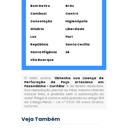
Bom Retiro
Brás
Cambuci
Centro
Consolação
Higienópolis
Glicério
Liberdade
Luz
Pari
República
Santa Cecília
Santa Efigênia
Sé
Vila Buarque
O texto acima "
Obtenha sua Licença de
Perfuração de Poço Artesiano em
Fazendinha - Curitiba
" é de direito reservado.
Sua reprodução, parcial ou total, mesmo citando
nossos links, é proibida sem a autorização do
autor. Plágio é crime e está previsto no artigo 184
do Código Penal. –
Lei n° 9.610-98 sobre direitos
autorais
.
Veja Também