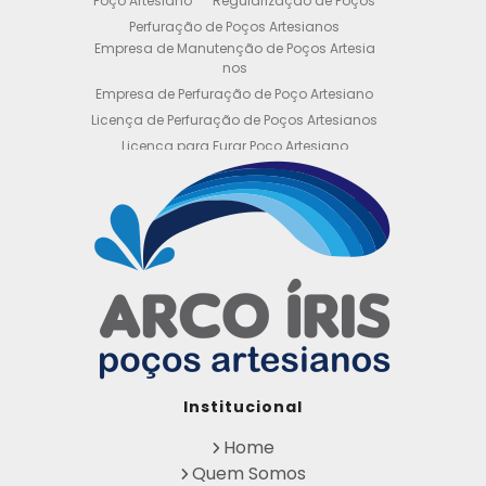
Poço Artesiano
Regularização de Poços
Perfuração de Poços Artesianos
Empresa de Manutenção de Poços Artesia
nos
Empresa de Perfuração de Poço Artesiano
Licença de Perfuração de Poços Artesianos
Licença para Furar Poço Artesiano
Licença para Perfuração de Poço Artesiano
Licença para Poço Semi Artesiano
Manutenção de Poço Semi Artesiano
Manutenção Preventiva de Poços Artesiano
s
Obtenha sua Licença de Perfuração de Poç
o Artesiano
Orçamento de Poço Semi Artesiano
Orçamento para Perfuração de Poço Artesi
ano
Outorga DAEE para Poço Artesiano
Institucional
Outorga de Direito de uso de Recursos Hídri
cos
Home
Outorga para Perfuração de Poços Artesia
Quem Somos
nos