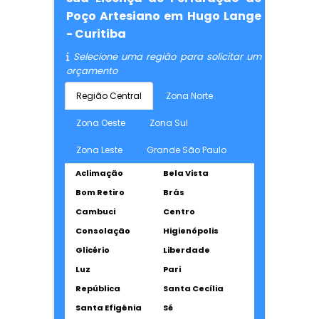
Poço Artesiano em Hugo Lange
- Curitiba
Selecione uma região para solicitar um
orçamento
Região Central
Zona Norte
Zona Oeste
Zona Sul
Zona Leste
Grande São Paulo
Aclimação
Bela Vista
Bom Retiro
Brás
Cambuci
Centro
Consolação
Higienópolis
Glicério
Liberdade
Luz
Pari
República
Santa Cecília
Santa Efigênia
Sé