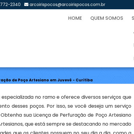
9772-2340
arcoirispocos@arcoirispocos.com.br
HOME
QUEM SOMOS
de Perfuração de Poço Arte
Sol
ração de Poço Artesiano em Juvevê - Curitiba
 especializada no ramo e oferece diversos serviços que
to desses poços. Por isso, se você deseja um serviço
 Obtenha sua Licença de Perfuração de Poço Artesiano
 Artesianos, que está sempre se destacando no mercado
ades que os clientes possuem no seu dia a dia, como a