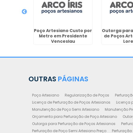
 Poço Semi
eço na Sé
Poço Artesiano Custo por
Outorga para
Metro em Presidente
de Poços Ar
Venceslau
Lor
OUTRAS
PÁGINAS
Poço Artesiano
Regularização de Poços
Perfuraçã
Licença de Perfuração de Poços Artesianos
Licença p
Manutenção de Poço Semi Artesiano
Manutenção Pre
Orçamento para Perfuração de Poço Artesiano
Outor
Outorga para Perfuração de Poços Artesianos
Perfur
Perfuração de Poço Semi Artesiano Preço
Perfuração 