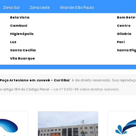
Zona Sul
Zona Leste
Grande São Paulo
Bela Vista
Bom Retir
Cambuci
Centro
Higienópolis
Glicério
Luz
Pari
Santa Cecília
Santa Efi
Vila Buarque
Poço Artesiano em Juvevê - Curitiba
" é de direito reservado. Sua reproduç
no artigo 184 do Código Penal. –
Lei n° 9.610-98 sobre direitos autorais
.