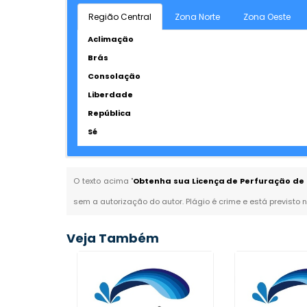
Região Central
Zona Norte
Zona Oeste
Aclimação
Brás
Consolação
Liberdade
República
Sé
O texto acima "
Obtenha sua Licença de Perfuração de 
sem a autorização do autor. Plágio é crime e está previsto 
Veja Também