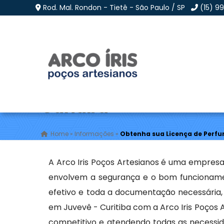
Rod. Mal. Rondon - Tietê - São Paulo / SP
(15) 9
Obtenha sua Licença 
Curitiba
Home
»
Informações
»
Obtenha sua Licença de Perfu
A Arco Iris Poços Artesianos é uma empresa
envolvem a segurança e o bom funcionamen
efetivo e toda a documentação necessária,
em Juvevê - Curitiba com a Arco Iris Poços
competitivo e atendendo todas as necessid