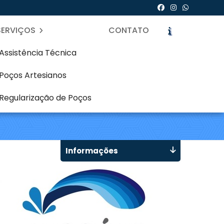
SERVIÇOS
CONTATO
Assistência Técnica
Poços Artesianos
siano em Juvevê -
Regularização de Poços
icite um Orçamento
Chame no WhatsApp
Informações