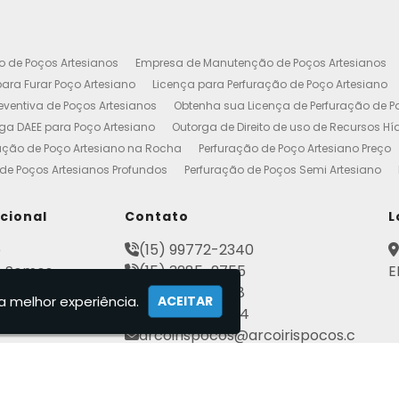
o de Poços Artesianos
Empresa de Manutenção de Poços Artesianos
ara Furar Poço Artesiano
Licença para Perfuração de Poço Artesiano
ventiva de Poços Artesianos
Obtenha sua Licença de Perfuração de P
ga DAEE para Poço Artesiano
Outorga de Direito de uso de Recursos Hí
ação de Poço Artesiano na Rocha
Perfuração de Poço Artesiano Preço
de Poços Artesianos Profundos
Perfuração de Poços Semi Artesiano
esiano 100 Metros
Poço Artesiano Custo por Metro
Poço Artesiano Li
utenção
Projeto de Perfuração de Poços Artesianos
Quanto Custa o M
ucional
Contato
L
to de Outorga de Direito de uso das Águas
Construção de Poço Artes
e
(15) 99772-2340
esiano
Licença de Poço Artesiano
Manutenção de Poço Artesiano
 Somos
(15) 3285-2755
E
reço
Poço Artesiano Autorização
Poço Tubular Profundo
Poços Art
ato
(15) 3282-2568
tenção de Poço Artesiano
Poços Artesianos
Empresa de Poços Art
a melhor experiência.
ACEITAR
mações
(15) 99802-7184
Artesianos Manutenção
Outorga Poços Artesianos
Poço Artesiano 
arcoirispocos@arcoirispocos.c
al
Conserto de Bombas de Poço Artesiano
Perfuração de Poços
Se
om.br