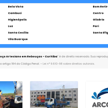
Bela Vista
Bom Retir
Cambuci
Centro
Higienópolis
Glicério
Luz
Pari
Santa Cecília
Santa Efi
Vila Buarque
oço Artesiano em Rebouças - Curitiba
" é de direito reservado. Sua reprodu
no artigo 184 do Código Penal. –
Lei n° 9.610-98 sobre direitos autorais
.