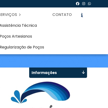
SERVIÇOS
CONTATO
Assistência Técnica
Poços Artesianos
esiano em Rebouças -
Regularização de Poços
icite um Orçamento
Chame no WhatsApp
Informações