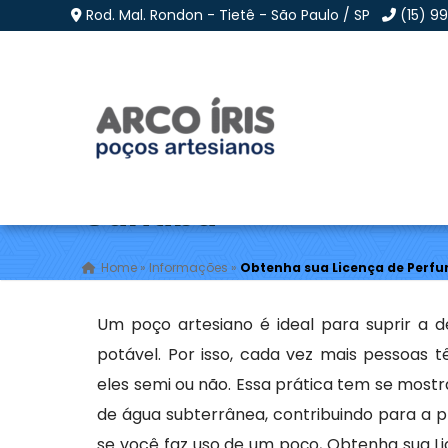
Rod. Mal. Rondon - Tietê - São Paulo / SP
(15) 9
Obtenha sua Licença 
Curitiba
Home
»
Informações
»
Obtenha sua Licença de Perfu
Um poço artesiano é ideal para suprir a 
potável. Por isso, cada vez mais pessoas 
eles semi ou não. Essa prática tem se most
de água subterrânea, contribuindo para a pr
se você faz uso de um poço, Obtenha sua L