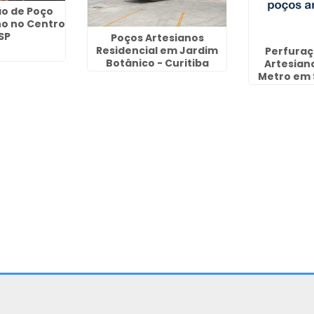
o de Poço
no no Centro
SP
Poços Artesianos
Residencial em Jardim
Perfuraç
Botânico - Curitiba
Artesian
Metro em 
Cur