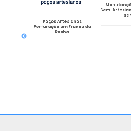
Manutençã
Semi Artesia
de 
Poços Artesianos
Perfuração em Franco da
Rocha
 de Poço
 Tingui -
ba