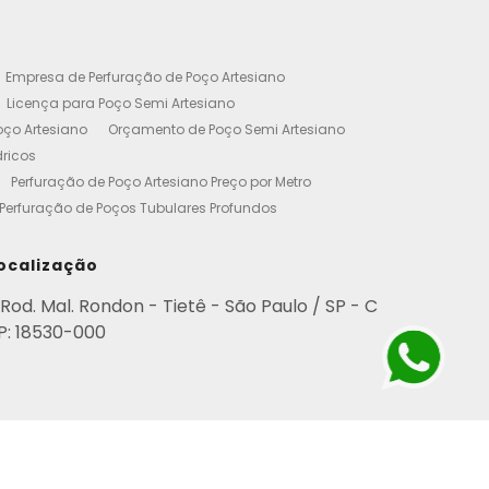
Empresa de Perfuração de Poço Artesiano
Licença para Poço Semi Artesiano
oço Artesiano
Orçamento de Poço Semi Artesiano
dricos
Perfuração de Poço Artesiano Preço por Metro
Perfuração de Poços Tubulares Profundos
cença Ambiental
Poço Artesiano Residencial Preço
etro de Perfuração de Poço Artesiano
ocalização
iano
Empresa de Perfuração de Poços
Rod. Mal. Rondon - Tietê - São Paulo / SP - C
Perfuração de Poço Artesiano
P: 18530-000
esianos Residencial
Poços Artesianos Valor
esianos
Poços Artesianos Perfuração
para Empresas
Poço Artesiano em Condomínio
rviço de Perfuração de Poços Artesianos