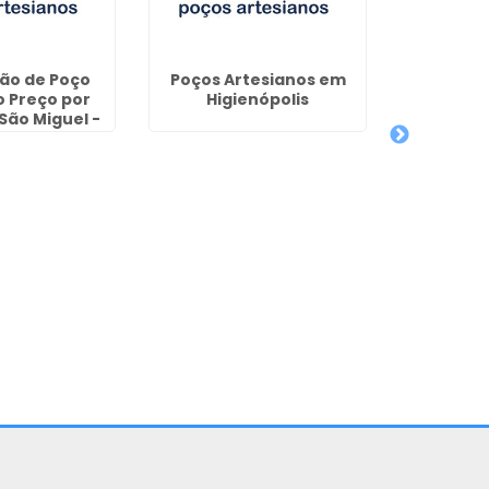
ão de Poço
Poços Artesianos em
Licen
o Preço por
Higienópolis
Artes
São Miguel -
Lourenç
itiba