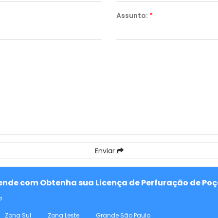
Assunto:
*
Enviar
atende com Obtenha sua Licença de Perfuração de Po
o
Zona Sul
Zona Leste
Grande São Paulo