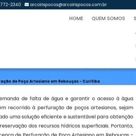
9772-2340
arcoirispocos@arcoirispocos.com.br
HOME
QUEM SOMOS
de Perfuração de Poço Art
Sol
ração de Poço Artesiano em Rebouças - Curitiba
demanda de falta de água e garantir o acesso à água
têm recorrido à perfuração de poços artesianos, sejam
rado uma solução eficiente e sustentável para obtenção
eservação dos recursos hídricos superficiais. Portanto,
icença de Perfuração de Poço Artesiano em Rebouças -