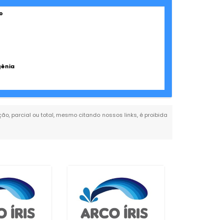
o
gênia
ção, parcial ou total, mesmo citando nossos links, é proibida