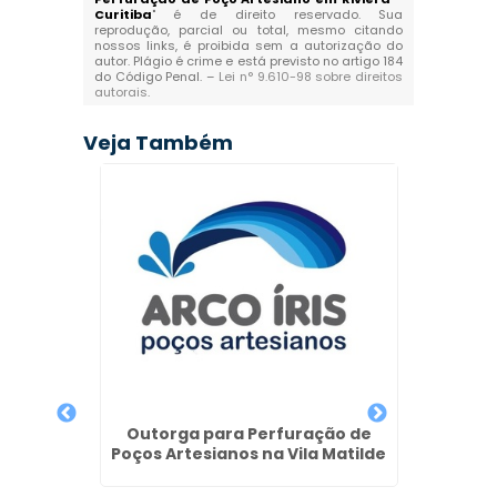
Curitiba
" é de direito reservado. Sua
reprodução, parcial ou total, mesmo citando
nossos links, é proibida sem a autorização do
autor. Plágio é crime e está previsto no artigo 184
do Código Penal. –
Lei n° 9.610-98 sobre direitos
autorais
.
Veja Também
 Metro
Outorga para Perfuração de
Perf
Poços Artesianos na Vila Matilde
Preç