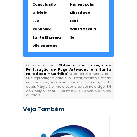
Consolação
Higienópolis
Glicério
Liberdade
Luz
Pari
República
Santa Cecília
Santa Efigênia
Sé
Vila Buarque
O texto acima "
Obtenha sua Licença de
Perfuração de Poço Artesiano em Santa
Felicidade - Curitiba
" é de direito reservado.
Sua reprodução, parcial ou total, mesmo citando
nossos links, é proibida sem a autorização do
autor. Plágio é crime e está previsto no artigo 184
do Código Penal. –
Lei n° 9.610-98 sobre direitos
autorais
.
Veja Também