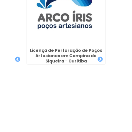
Per
Arte
ços
Licença de Perfuração de Poços
ar
Artesianos em Campina do
Siqueira - Curitiba