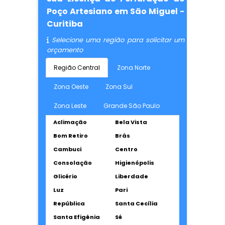
Poço Artesiano em São Miguel -
Curitiba
Selecione uma região para solicitar um
orçamento
Região Central
Zona Norte
Zona Oeste
Zona Sul
Zona Leste
Grande São Paulo
Aclimação
Bela Vista
Bom Retiro
Brás
Cambuci
Centro
Consolação
Higienópolis
Glicério
Liberdade
Luz
Pari
República
Santa Cecília
Santa Efigênia
Sé