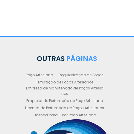
Po
so de
anta
OUTRAS
PÁGINAS
Poço Artesiano
Regularização de Poços
Perfuração de Poços Artesianos
Empresa de Manutenção de Poços Artesia
nos
Empresa de Perfuração de Poço Artesiano
Licença de Perfuração de Poços Artesianos
Licença para Furar Poço Artesiano
Licença para Perfuração de Poço Artesiano
Licença para Poço Semi Artesiano