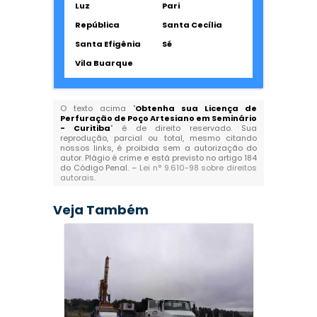
Luz
Pari
República
Santa Cecília
Santa Efigênia
Sé
Vila Buarque
O texto acima "
Obtenha sua Licença de
Perfuração de Poço Artesiano em Seminário
- Curitiba
" é de direito reservado. Sua
reprodução, parcial ou total, mesmo citando
nossos links, é proibida sem a autorização do
autor. Plágio é crime e está previsto no artigo 184
do Código Penal. –
Lei n° 9.610-98 sobre direitos
autorais
.
Veja Também