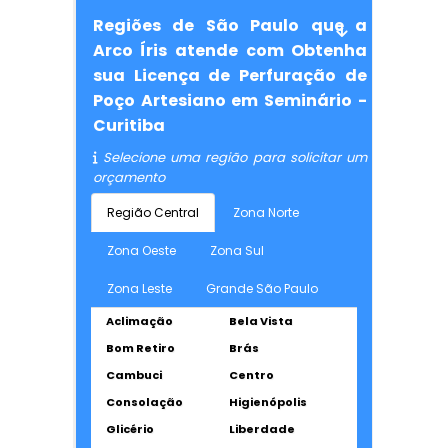
Regiões de São Paulo que a
Arco Íris atende com Obtenha
sua Licença de Perfuração de
Poço Artesiano em Seminário -
Curitiba
Selecione uma região para solicitar um
orçamento
Região Central
Zona Norte
Zona Oeste
Zona Sul
Zona Leste
Grande São Paulo
Aclimação
Bela Vista
Bom Retiro
Brás
Cambuci
Centro
Consolação
Higienópolis
Glicério
Liberdade