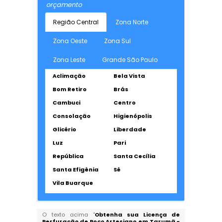
orçamento
Região Central
Zona Norte
Zona Oeste
Zona Sul
Zona Leste
Grande São Paulo
Aclimação
Bela Vista
Bom Retiro
Brás
Cambuci
Centro
Consolação
Higienópolis
Glicério
Liberdade
Luz
Pari
República
Santa Cecília
Santa Efigênia
Sé
Vila Buarque
O texto acima "
Obtenha sua Licença de
Perfuração de Poço Artesiano em Tarumã -