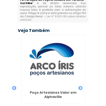
Curitiba
" é de direito reservado. Sua
reprodução, parcial ou total, mesmo citando
nossos links, é proibida sem a autorização do
autor. Plágio é crime e está previsto no artigo 184
do Código Penal. –
Lei n° 9.610-98 sobre direitos
autorais
.
Veja Também
ção em
Poço Artesianos Valor em
Or
Alphaville
Artesia