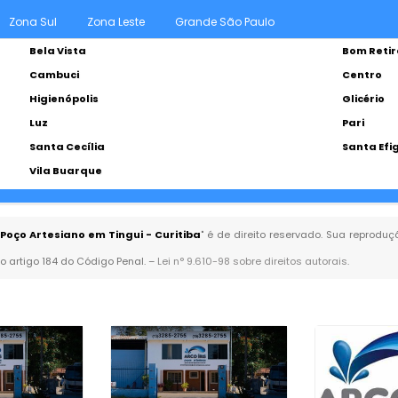
Zona Sul
Zona Leste
Grande São Paulo
Bela Vista
Bom Retir
Cambuci
Centro
Higienópolis
Glicério
Luz
Pari
Santa Cecília
Santa Efi
Vila Buarque
oço Artesiano em Tingui - Curitiba
" é de direito reservado. Sua reproduç
no artigo 184 do Código Penal. –
Lei n° 9.610-98 sobre direitos autorais
.