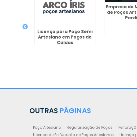
Empresa de 
de Poços Ar
Perd
s Valor em
Licença para Poço Semi
uritiba
Artesiano em Poços de
Caldas
OUTRAS
PÁGINAS
Poço Artesiano
Regularização de Poços
Perfuraçã
Licença de Perfuração de Poços Artesianos
Licença p