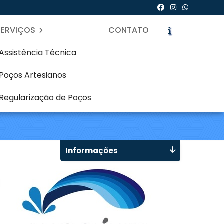
SERVIÇOS
CONTATO
Assistência Técnica
Poços Artesianos
iano em Tingui -
Regularização de Poços
icite um Orçamento
Chame no WhatsApp
Informações