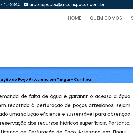
9772-2340
arcoirispocos@arcoirispocos.com.br
HOME
QUEM SOMOS
e Perfuração de Poço Artes
Sol
ação de Poço Artesiano em Tingui - Curitiba
demanda de falta de água e garantir o acesso à água
têm recorrido à perfuração de poços artesianos, sejam
rado uma solução eficiente e sustentável para obtenção
eservação dos recursos hídricos superficiais. Portanto,
Licença de Perfuração de Poço Artesiano em Tingui -