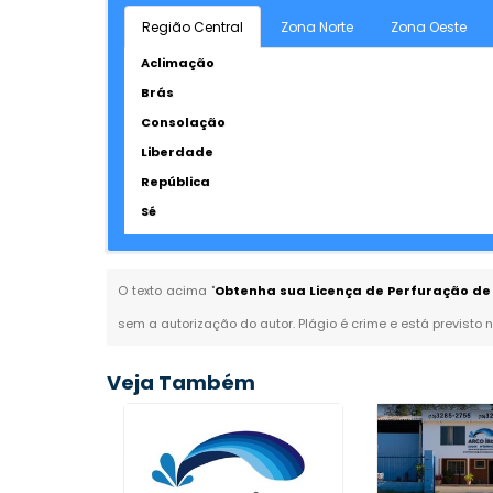
Região Central
Zona Norte
Zona Oeste
Aclimação
Brás
Consolação
Liberdade
República
Sé
O texto acima "
Obtenha sua Licença de Perfuração de P
sem a autorização do autor. Plágio é crime e está previsto 
Veja Também