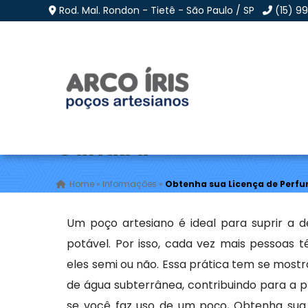
Rod. Mal. Rondon - Tietê - São Paulo / SP
(15) 9
Obtenha sua Licença d
Curitiba
Home
»
Informações
»
Obtenha sua Licença de Perfur
Um poço artesiano é ideal para suprir a 
potável. Por isso, cada vez mais pessoas 
eles semi ou não. Essa prática tem se most
de água subterrânea, contribuindo para a pr
se você faz uso de um poço, Obtenha sua 