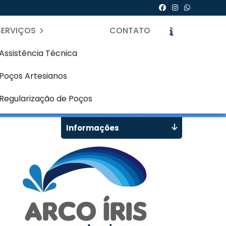
SERVIÇOS
CONTATO
Assistência Técnica
Poços Artesianos
- Paraná
icite um Orçamento
Chame no WhatsApp
Regularização de Poços
Informações