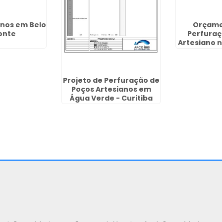
anos em Belo
Orçame
onte
Perfuraç
Artesiano n
Projeto de Perfuração de
Poços Artesianos em
Água Verde - Curitiba