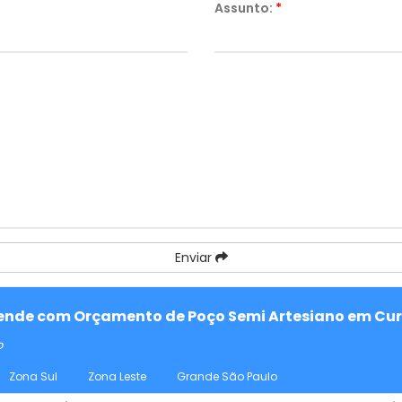
Assunto:
*
Enviar
atende com Orçamento de Poço Semi Artesiano em Cur
o
Zona Sul
Zona Leste
Grande São Paulo