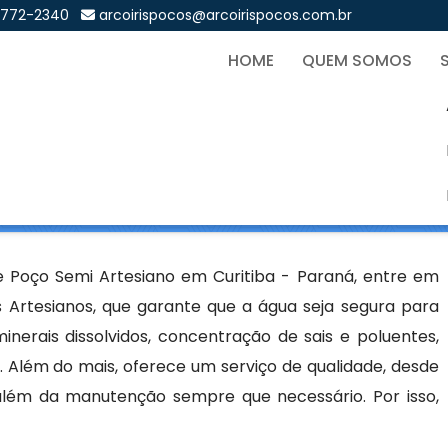
9772-2340
arcoirispocos@arcoirispocos.com.br
HOME
QUEM SOMOS
mi Artesiano em Curitiba 
Sol
iano em Curitiba - Paraná
 Poço Semi Artesiano em Curitiba - Paraná, entre em
 Artesianos, que garante que a água seja segura para
nerais dissolvidos, concentração de sais e poluentes,
 Além do mais, oferece um serviço de qualidade, desde
 além da manutenção sempre que necessário. Por isso,