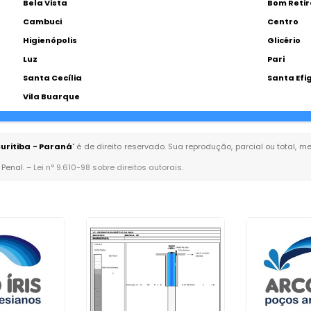
Bela Vista
Bom Retir
Cambuci
Centro
Higienópolis
Glicério
Luz
Pari
Santa Cecília
Santa Efi
Vila Buarque
uritiba - Paraná
" é de direito reservado. Sua reprodução, parcial ou total,
 Penal. –
Lei n° 9.610-98 sobre direitos autorais
.