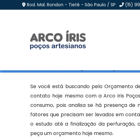
Rod. Mal. Rondon - Tietê - São Paulo / SP
(15) 9
Orçamento de Poço Se
Home
»
Informações
»
Orçamento de Poço Semi Artes
Se você está buscando pelo Orçamento de
contato hoje mesmo com a Arco Iris Poços
consumo, pois analisa se há presença de mi
fatores que precisam ser levados em conta.
o estudo até a finalização da perfuração,
peça um orçamento hoje mesmo.