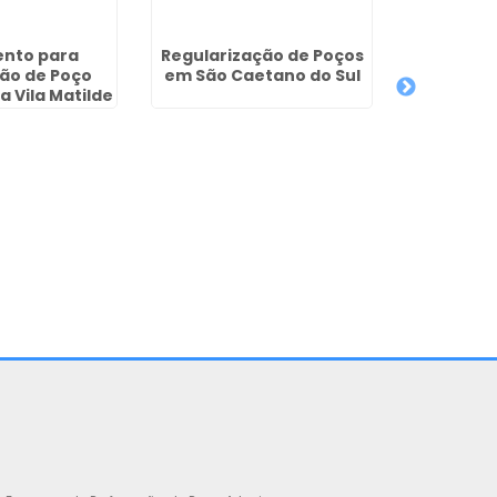
nto para
Regularização de Poços
Poços A
ão de Poço
em São Caetano do Sul
J
a Vila Matilde