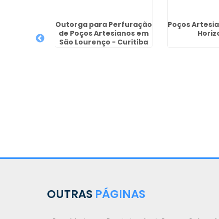
o Valor em
Outorga para Perfuração
Poços Artesi
a
de Poços Artesianos em
Horiz
São Lourenço - Curitiba
OUTRAS
PÁGINAS