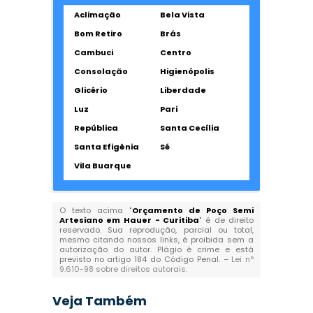
Aclimação
Bela Vista
Bom Retiro
Brás
Cambuci
Centro
Consolação
Higienópolis
Glicério
Liberdade
Luz
Pari
República
Santa Cecília
Santa Efigênia
Sé
Vila Buarque
O texto acima "
Orçamento de Poço Semi
Artesiano em Hauer - Curitiba
" é de direito
reservado. Sua reprodução, parcial ou total,
mesmo citando nossos links, é proibida sem a
autorização do autor. Plágio é crime e está
previsto no artigo 184 do Código Penal. –
Lei n°
9.610-98 sobre direitos autorais
.
Veja Também