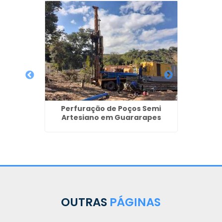
Perfuração de Poços Semi
Artesiano em Guararapes
l Preço
Poços 
OUTRAS
PÁGINAS