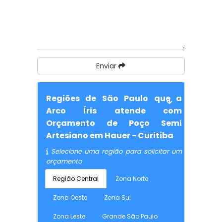
Enviar
Regiões de São Paulo que a
Arco Íris atende com
Orçamento de Poço Semi
Artesiano em Hauer - Curitiba
Selecione uma região para solicitar um
orçamento
Região Central
Zona Norte
Zona Oeste
Zona Sul
Zona Leste
Grande São Paulo