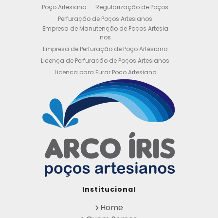
Poço Artesiano
Regularização de Poços
Perfuração de Poços Artesianos
Empresa de Manutenção de Poços Artesia
nos
Empresa de Perfuração de Poço Artesiano
Licença de Perfuração de Poços Artesianos
Licença para Furar Poço Artesiano
Licença para Perfuração de Poço Artesiano
Licença para Poço Semi Artesiano
Manutenção de Poço Semi Artesiano
Manutenção Preventiva de Poços Artesiano
s
Obtenha sua Licença de Perfuração de Poç
o Artesiano
Orçamento de Poço Semi Artesiano
Orçamento para Perfuração de Poço Artesi
ano
Outorga DAEE para Poço Artesiano
Institucional
Outorga de Direito de uso de Recursos Hídri
cos
Home
Outorga para Perfuração de Poços Artesia