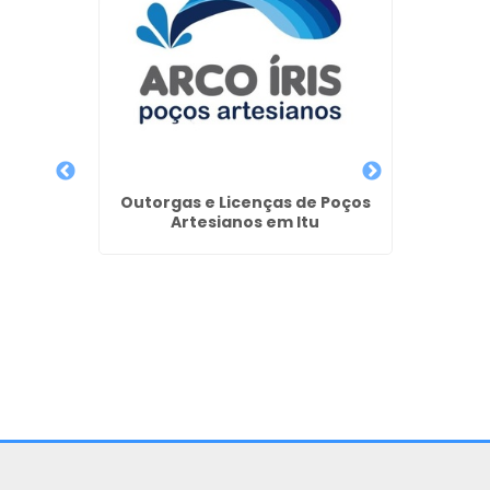
os em
Outorgas e Licenças de Poços
Licenç
Artesianos em Itu