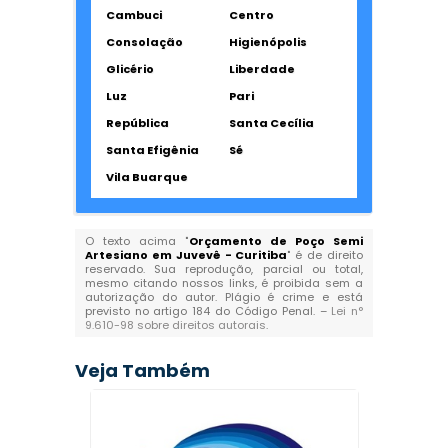
Cambuci
Centro
Consolação
Higienópolis
Glicério
Liberdade
Luz
Pari
República
Santa Cecília
Santa Efigênia
Sé
Vila Buarque
O texto acima "
Orçamento de Poço Semi
Artesiano em Juvevê - Curitiba
" é de direito
reservado. Sua reprodução, parcial ou total,
mesmo citando nossos links, é proibida sem a
autorização do autor. Plágio é crime e está
previsto no artigo 184 do Código Penal. –
Lei n°
9.610-98 sobre direitos autorais
.
Veja Também