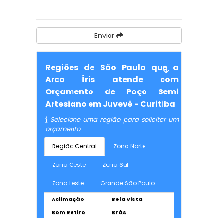
Enviar
Regiões de São Paulo que a
Arco Íris atende com
Orçamento de Poço Semi
Artesiano em Juvevê - Curitiba
Selecione uma região para solicitar um
orçamento
Região Central
Zona Norte
Zona Oeste
Zona Sul
Zona Leste
Grande São Paulo
Aclimação
Bela Vista
Bom Retiro
Brás