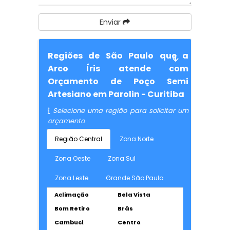
Enviar
Regiões de São Paulo que a
Arco Íris atende com
Orçamento de Poço Semi
Artesiano em Parolin - Curitiba
Selecione uma região para solicitar um
orçamento
Região Central
Zona Norte
Zona Oeste
Zona Sul
Zona Leste
Grande São Paulo
Aclimação
Bela Vista
Bom Retiro
Brás
Cambuci
Centro