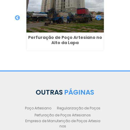
Semi
Perfuração de Poço Artesiano no
ro -
Alto da Lapa
Perf
OUTRAS
PÁGINAS
Poço Artesiano
Regularização de Poços
Perfuração de Poços Artesianos
Empresa de Manutenção de Poços Artesia
nos