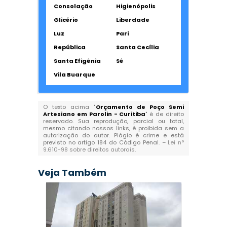
Consolação
Higienópolis
Glicério
Liberdade
Luz
Pari
República
Santa Cecília
Santa Efigênia
Sé
Vila Buarque
O texto acima "
Orçamento de Poço Semi
Artesiano em Parolin - Curitiba
" é de direito
reservado. Sua reprodução, parcial ou total,
mesmo citando nossos links, é proibida sem a
autorização do autor. Plágio é crime e está
previsto no artigo 184 do Código Penal. –
Lei n°
9.610-98 sobre direitos autorais
.
Veja Também