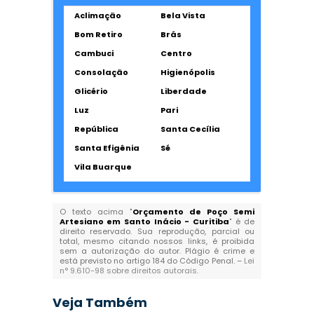
Aclimação
Bela Vista
Bom Retiro
Brás
Cambuci
Centro
Consolação
Higienópolis
Glicério
Liberdade
Luz
Pari
República
Santa Cecília
Santa Efigênia
Sé
Vila Buarque
O texto acima "
Orçamento de Poço Semi
Artesiano em Santo Inácio - Curitiba
" é de
direito reservado. Sua reprodução, parcial ou
total, mesmo citando nossos links, é proibida
sem a autorização do autor. Plágio é crime e
está previsto no artigo 184 do Código Penal. –
Lei
n° 9.610-98 sobre direitos autorais
.
Veja Também