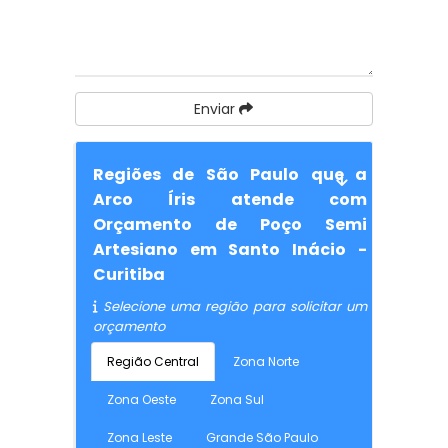
Enviar
Regiões de São Paulo que a
Arco Íris atende com
Orçamento de Poço Semi
Artesiano em Santo Inácio -
Curitiba
Selecione uma região para solicitar um
orçamento
Região Central
Zona Norte
Zona Oeste
Zona Sul
Zona Leste
Grande São Paulo