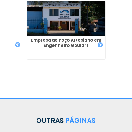
Empresa de Poço Artesiano em
Empres
Engenheiro Goulart
ga de
as em
OUTRAS
PÁGINAS