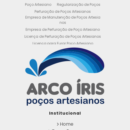
Poço Artesiano
Regularização de Poços
Perfuração de Poços Artesianos
Empresa de Manutenção de Poços Artesia
nos
Empresa de Perfuração de Poço Artesiano
Licença de Perfuração de Poços Artesianos
Licença para Furar Poço Artesiano
Licença para Perfuração de Poço Artesiano
Licença para Poço Semi Artesiano
Manutenção de Poço Semi Artesiano
Manutenção Preventiva de Poços Artesiano
s
Obtenha sua Licença de Perfuração de Poç
o Artesiano
Orçamento de Poço Semi Artesiano
Orçamento para Perfuração de Poço Artesi
ano
Outorga DAEE para Poço Artesiano
Institucional
Outorga de Direito de uso de Recursos Hídri
cos
Home
Outorga para Perfuração de Poços Artesia