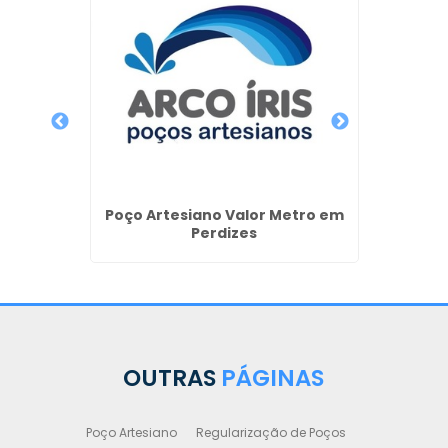
ulares
Poço Artesiano Valor Metro em
Outo
Perdizes
Poços 
OUTRAS
PÁGINAS
Poço Artesiano
Regularização de Poços