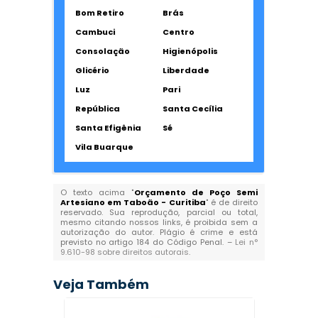
Bom Retiro
Brás
Cambuci
Centro
Consolação
Higienópolis
Glicério
Liberdade
Luz
Pari
República
Santa Cecília
Santa Efigênia
Sé
Vila Buarque
O texto acima "
Orçamento de Poço Semi
Artesiano em Taboão - Curitiba
" é de direito
reservado. Sua reprodução, parcial ou total,
mesmo citando nossos links, é proibida sem a
autorização do autor. Plágio é crime e está
previsto no artigo 184 do Código Penal. –
Lei n°
9.610-98 sobre direitos autorais
.
Veja Também