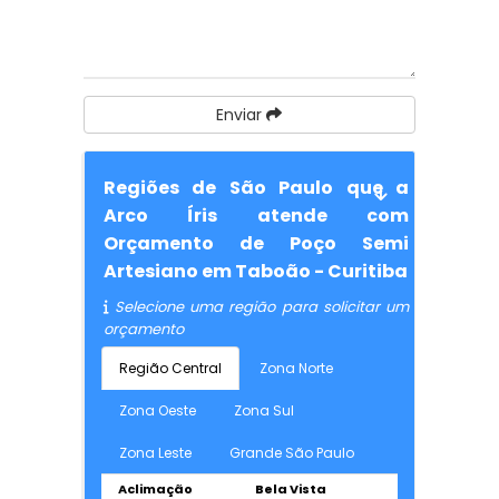
Enviar
Regiões de São Paulo que a
Arco Íris atende com
Orçamento de Poço Semi
Artesiano em Taboão - Curitiba
Selecione uma região para solicitar um
orçamento
Região Central
Zona Norte
Zona Oeste
Zona Sul
Zona Leste
Grande São Paulo
Aclimação
Bela Vista