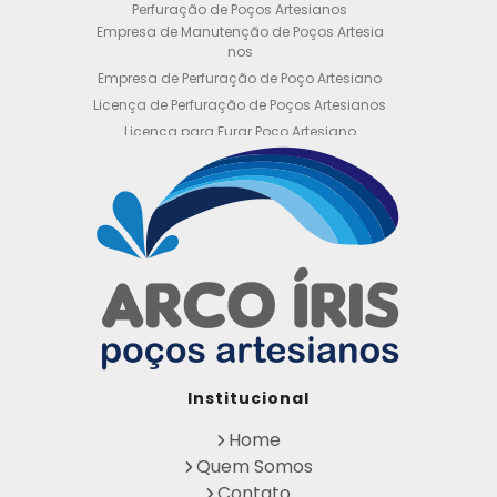
Perfuração de Poços Artesianos
Empresa de Manutenção de Poços Artesia
nos
Empresa de Perfuração de Poço Artesiano
Licença de Perfuração de Poços Artesianos
Licença para Furar Poço Artesiano
Licença para Perfuração de Poço Artesiano
Licença para Poço Semi Artesiano
Manutenção de Poço Semi Artesiano
Manutenção Preventiva de Poços Artesiano
s
Obtenha sua Licença de Perfuração de Poç
o Artesiano
Orçamento de Poço Semi Artesiano
Orçamento para Perfuração de Poço Artesi
ano
Outorga DAEE para Poço Artesiano
Institucional
Outorga de Direito de uso de Recursos Hídri
cos
Home
Outorga para Perfuração de Poços Artesia
Quem Somos
nos
Contato