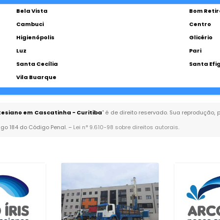
Bela Vista
Bom Retir
Cambuci
Centro
Higienópolis
Glicério
Luz
Pari
Santa Cecília
Santa Efi
Vila Buarque
esiano em Cascatinha - Curitiba
" é de direito reservado. Sua reprodução, 
tigo 184 do Código Penal. –
Lei n° 9.610-98 sobre direitos autorais
.