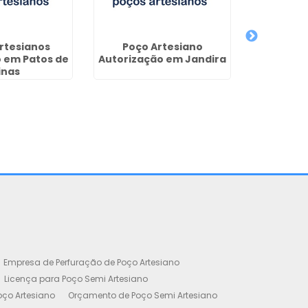
rtesianos
Poço Artesiano
 em Patos de
Autorização em Jandira
inas
Perfura
Artesian
C
Empresa de Perfuração de Poço Artesiano
Licença para Poço Semi Artesiano
oço Artesiano
Orçamento de Poço Semi Artesiano