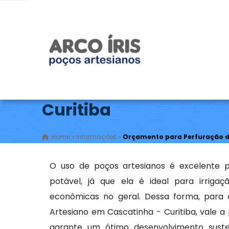
Rod. Mal. Rondon - Tietê - São Paulo / SP
(15) 9
Orçamento para Perfu
Curitiba
Home
»
Informações
»
Orçamento para Perfuração de
O uso de poços artesianos é excelente p
potável, já que ela é ideal para irrigaç
econômicas no geral. Dessa forma, par
Artesiano em Cascatinha - Curitiba, vale a
garante um ótimo desenvolvimento susten