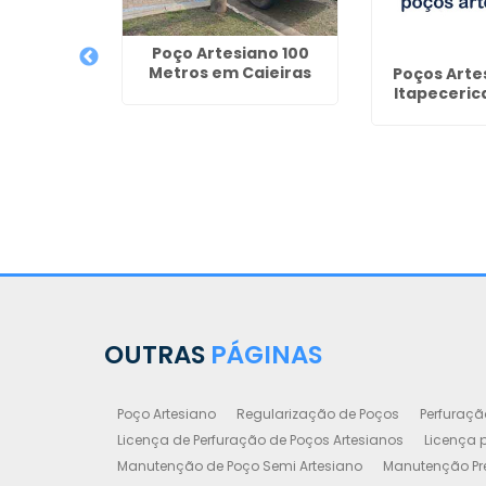
Poço Artesiano 100
Metros em Caieiras
de Poço
Poços Arte
reço em
Itapeceric
ba
OUTRAS
PÁGINAS
Poço Artesiano
Regularização de Poços
Perfuraçã
Licença de Perfuração de Poços Artesianos
Licença p
Manutenção de Poço Semi Artesiano
Manutenção Pre