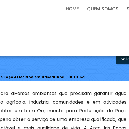
9772-2340
arcoirispocos@arcoirispocos.com.br
HOME
QUEM SOMOS
ração de Poço Artesiano e
Sol
 Poço Artesiano em Cascatinha - Curitiba
ara diversos ambientes que precisam garantir água
ão agrícola, indústria, comunidades e em atividades
a obter um bom Orçamento para Perfuração de Poço
 pena obter o serviço de uma empresa qualificada, que
tável e mais qualidade de vida. A Arco Iris Poços