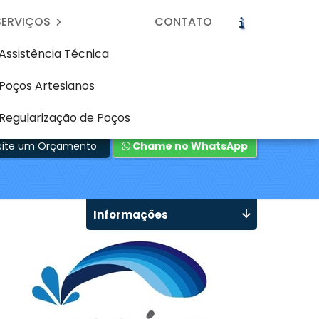
SERVIÇOS
CONTATO
Assistência Técnica
Poços Artesianos
m Cascatinha -
Regularização de Poços
icite um Orçamento
Chame no WhatsApp
Informações