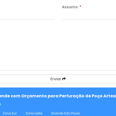
Assunto:
*
Enviar
atende com Orçamento para Perfuração de Poço Artes
o
Zona Sul
Zona Leste
Grande São Paulo