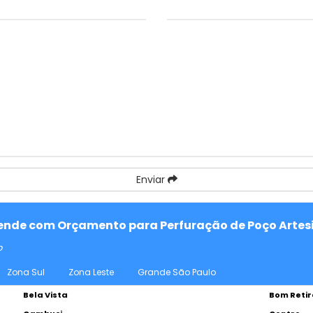
Enviar
atende com Orçamento para Perfuração de Poço Artes
o
Zona Sul
Zona Leste
Grande São Paulo
Bela Vista
Bom Retir