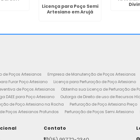
Divi
Licença para Poço Semi
Artesiano em Arujá
o de Poços Artesianos
Empresa de Manutenção de Poços Artesianos
ara Furar Poço Artesiano
Licença para Perfuração de Poço Artesiano
ventiva de Poços Artesianos
Obtenha sua Licença de Perfuração de P
ga DAEE para Poço Artesiano
Outorga de Direito de uso de Recursos Hí
ação de Poço Artesiano na Rocha
Perfuração de Poço Artesiano Preço
de Poços Artesianos Profundos
Perfuração de Poços Semi Artesiano
esiano 100 Metros
Poço Artesiano Custo por Metro
Poço Artesiano Li
utenção
Projeto de Perfuração de Poços Artesianos
Quanto Custa o M
ucional
Contato
L
to de Outorga de Direito de uso das Águas
Construção de Poço Artes
e
(15) 99772-2340