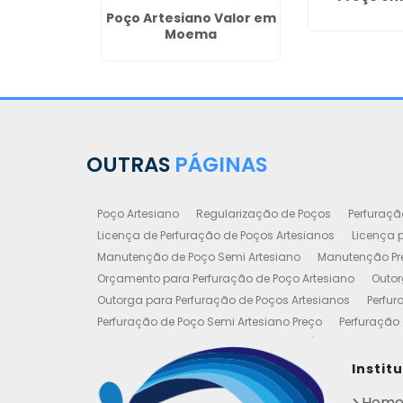
siano
Poço Artesiano Valor em
m Piracaia
Moema
OUTRAS
PÁGINAS
Poço Artesiano
Regularização de Poços
Perfuraçã
Licença de Perfuração de Poços Artesianos
Licença p
Manutenção de Poço Semi Artesiano
Manutenção Pre
Orçamento para Perfuração de Poço Artesiano
Outor
Outorga para Perfuração de Poços Artesianos
Perfur
Perfuração de Poço Semi Artesiano Preço
Perfuração 
Perfuração e Construção de Poços de Água
Poço Art
Poço Artesiano Valor Metro
Poço Semi Artesiano Man
Instit
Outorgas e Licenças de Poços Artesianos
Requerimen
Hom