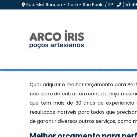
Rod. Mal. Rondon - Tietê - São Paulo / SP
(15) 9
Orçamento para Perfu
Home
»
Informações
»
Orçamento para Perfuração de
Quer adquirir o melhor Orçamento para Perf
não deixe de entrar em contato hoje mesmo
que tem mais de 30 anos de experiência 
resultados incríveis para todos que precis
de garantir diversos outros serviços, como m
Melhor orçamento para perf