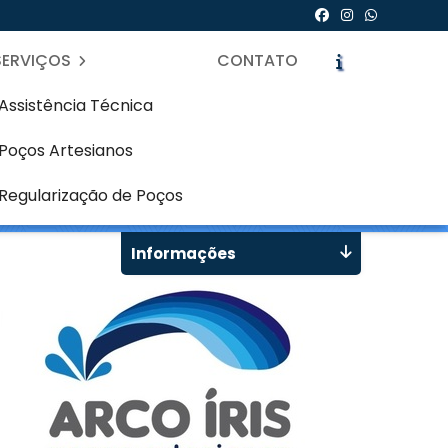
SERVIÇOS
CONTATO
Assistência Técnica
Poços Artesianos
 Centro - Curitiba
icite um Orçamento
Chame no WhatsApp
Regularização de Poços
Informações