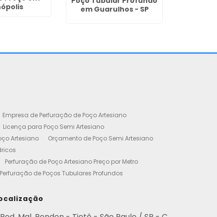
Poço Tubular Profundo
nópolis
em Guarulhos - SP
Outorga p
de Poços
Campina 
C
Empresa de Perfuração de Poço Artesiano
Licença para Poço Semi Artesiano
oço Artesiano
Orçamento de Poço Semi Artesiano
dricos
Perfuração de Poço Artesiano Preço por Metro
Perfuração de Poços Tubulares Profundos
cença Ambiental
Poço Artesiano Residencial Preço
etro de Perfuração de Poço Artesiano
ocalização
iano
Empresa de Perfuração de Poços
Rod. Mal. Rondon - Tietê - São Paulo / SP - C