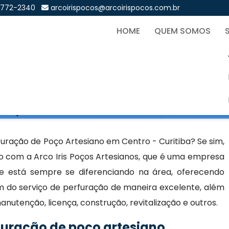
9772-2340
arcoirispocos@arcoirispocos.com.br
HOME
QUEM SOMOS
ração de Poço Artesiano em
Sol
 Poço Artesiano em Centro - Curitiba
uração de Poço Artesiano em Centro - Curitiba? Se sim,
 com a Arco Iris Poços Artesianos, que é uma empresa
e está sempre se diferenciando na área, oferecendo
am do serviço de perfuração de maneira excelente, além
anutenção, licença, construção, revitalização e outros.
uração de poço artesiano