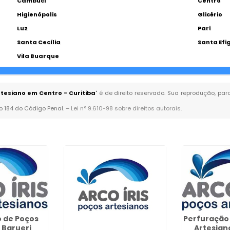
Cambuci
Centro
Higienópolis
Glicério
Luz
Pari
Santa Cecília
Santa Efi
Vila Buarque
tesiano em Centro - Curitiba
" é de direito reservado. Sua reprodução, par
go 184 do Código Penal. –
Lei n° 9.610-98 sobre direitos autorais
.
 de Poços
Perfuração
 Barueri
Artesian