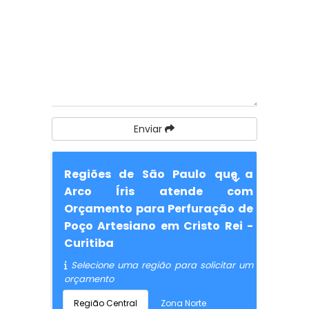
Enviar
Regiões de São Paulo que a
Arco Íris atende com
Orçamento para Perfuração de
Poço Artesiano em Cristo Rei -
Curitiba
Selecione uma região para solicitar um
orçamento
Região Central
Zona Norte