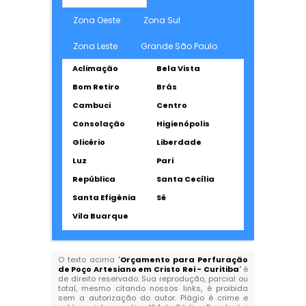
Zona Oeste
Zona Sul
Zona Leste
Grande São Paulo
Aclimação
Bela Vista
Bom Retiro
Brás
Cambuci
Centro
Consolação
Higienópolis
Glicério
Liberdade
Luz
Pari
República
Santa Cecília
Santa Efigênia
Sé
Vila Buarque
O texto acima "
Orçamento para Perfuração
de Poço Artesiano em Cristo Rei - Curitiba
" é
de direito reservado. Sua reprodução, parcial ou
total, mesmo citando nossos links, é proibida
sem a autorização do autor. Plágio é crime e