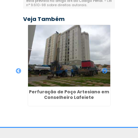
está previsto no artigo 184 do Código Penal. –
Lei
n° 9.610-98 sobre direitos autorais
.
Veja Também
Perfuração de Poço Artesiano em
Conselheiro Lafeiete
s em
Poço 