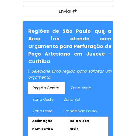
Enviar
Regiões de São Paulo que a
Arco Íris atende com
Orçamento para Perfuração de
Poço Artesiano em Juvevê -
Curitiba
Selecione uma região para solicitar um
orçamento
Região Central
Zona Norte
Zona Oeste
Zona Sul
Zona Leste
Grande São Paulo
Aclimação
Bela Vista
Bom Retiro
Brás