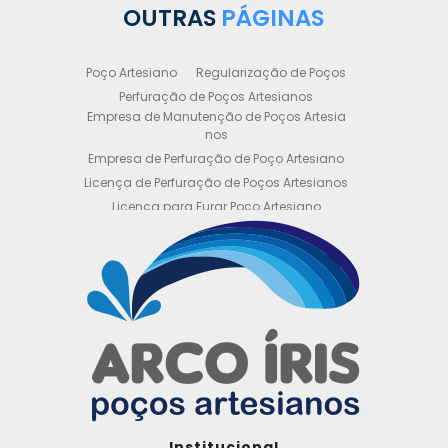
OUTRAS
PÁGINAS
Poço Artesiano
Regularização de Poços
Perfuração de Poços Artesianos
Empresa de Manutenção de Poços Artesia
nos
Empresa de Perfuração de Poço Artesiano
Licença de Perfuração de Poços Artesianos
Licença para Furar Poço Artesiano
Licença para Perfuração de Poço Artesiano
Licença para Poço Semi Artesiano
Manutenção de Poço Semi Artesiano
Manutenção Preventiva de Poços Artesiano
s
Obtenha sua Licença de Perfuração de Poç
o Artesiano
Orçamento de Poço Semi Artesiano
Orçamento para Perfuração de Poço Artesi
ano
Outorga DAEE para Poço Artesiano
Institucional