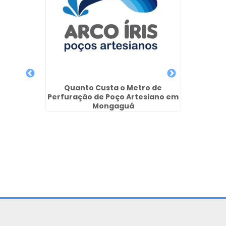
ão de
Curitiba
Quanto Custa o Metro de
Licenç
Perfuração de Poço Artesiano em
Mongaguá