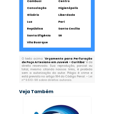
Cambuci
Centro
Consolação
Higienópolis
Glicério
Liberdade
Luz
Pari
República
Santa Cecília
Santa Efigênia
Sé
Vila Buarque
O texto acima "
Orçamento para Perfuração
de Poço Artesiano em Juvevê - Curitiba
" é de
direito reservado. Sua reprodução, parcial ou
total, mesmo citando nossos links, é proibida
sem a autorização do autor. Plágio é crime e
está previsto no artigo 184 do Código Penal. –
Lei
n° 9.610-98 sobre direitos autorais
.
Veja Também