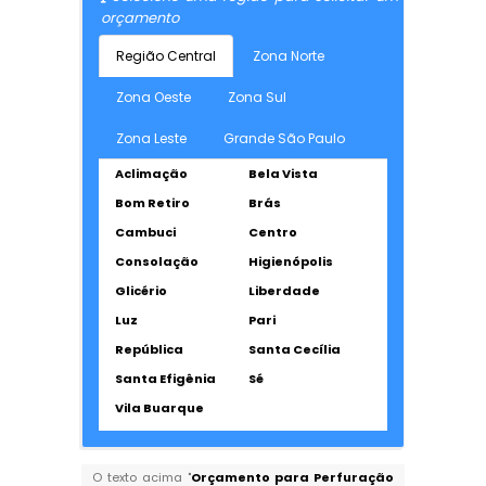
orçamento
Região Central
Zona Norte
Zona Oeste
Zona Sul
Zona Leste
Grande São Paulo
Aclimação
Bela Vista
Bom Retiro
Brás
Cambuci
Centro
Consolação
Higienópolis
Glicério
Liberdade
Luz
Pari
República
Santa Cecília
Santa Efigênia
Sé
Vila Buarque
O texto acima "
Orçamento para Perfuração