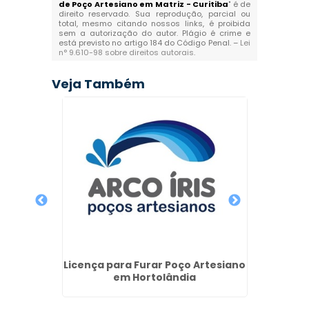
de Poço Artesiano em Matriz - Curitiba
" é de
direito reservado. Sua reprodução, parcial ou
total, mesmo citando nossos links, é proibida
sem a autorização do autor. Plágio é crime e
está previsto no artigo 184 do Código Penal. –
Lei
n° 9.610-98 sobre direitos autorais
.
Veja Também
rtesiano
Licença para Furar Poço Artesiano
Qu
em Hortolândia
Perfur